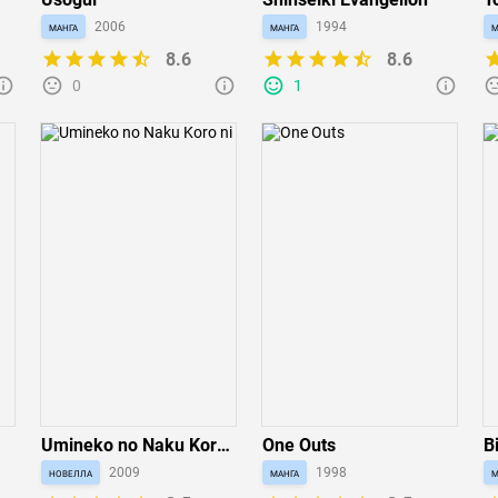
O
манга
2006
манга
1994
м
8.6
8.6
0
1
Umineko no Naku Koro
One Outs
Bi
ni
новелла
2009
манга
1998
м