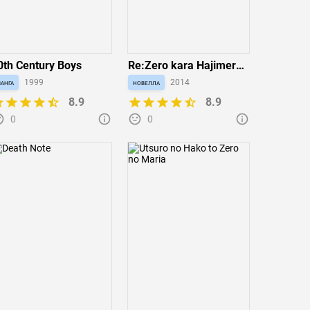
0th Century Boys
Re:Zero kara Hajimeru
Isekai Seikatsu
анга
1999
новелла
2014
8.9
8.9
0
0