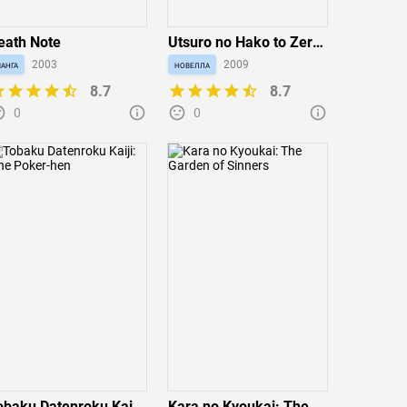
eath Note
Utsuro no Hako to Zero
no Maria
анга
2003
новелла
2009
8.7
8.7
0
0
obaku Datenroku Kaiji:
Kara no Kyoukai: The