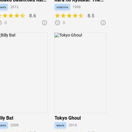
ne Poker-hen
Garden of Sinners
анга
2013
новелла
1998
8.6
8.5
0
0
lly Bat
Tokyo Ghoul
анга
2008
манга
2014