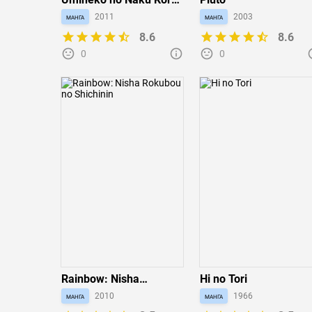
ni Chiru - Episode 7:
манга
2011
манга
2003
Requiem of the Golden
8.6
8.6
Witch
0
0
Rainbow: Nisha
Hi no Tori
Rokubou no Shichinin
манга
2010
манга
1966