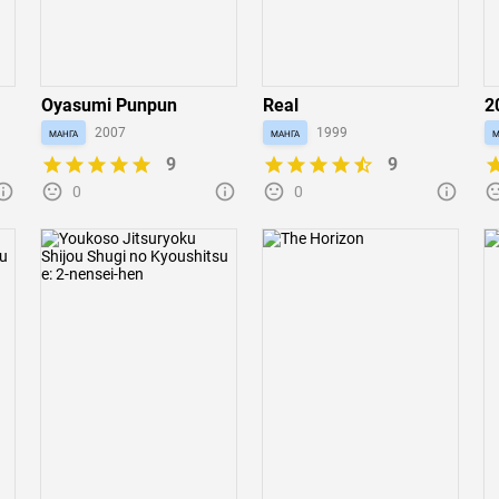
Oyasumi Punpun
Real
2
манга
2007
манга
1999
м
9
9
0
0