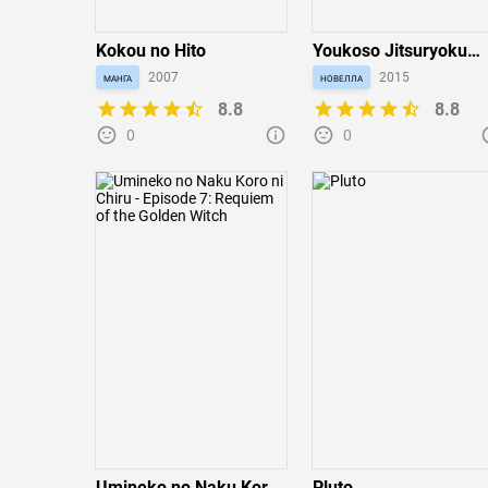
Kokou no Hito
Youkoso Jitsuryoku
Shijou Shugi no
манга
2007
новелла
2015
Kyoushitsu e
8.8
8.8
0
0
Umineko no Naku Koro
Pluto