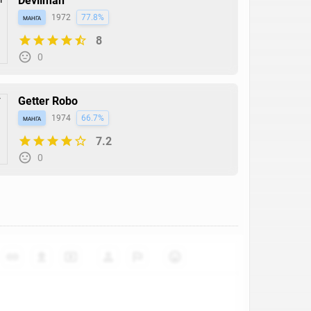
Devilman
манга
1972
77.8%
8
0
Getter Robo
манга
1974
66.7%
7.2
0