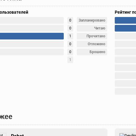
пользователей
Рейтинг п
0
Запланировано
0
Читаю
1
Прочитано
0
Отложено
0
Брошено
1
жее