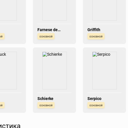
Farnese de
Griffith
Vandimion
ой
основной
основной
Schierke
Serpico
ой
основной
основной
истика