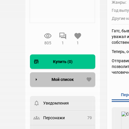
Жанры:
Год выпу
Другие н
Гатс, бы
уважал и
собстве
805
1
1
Теперь, 
Отправив
Купить (0)
позволит
человечн
Мой список
Вести список могут только
Пер
зарегистрированные
пользователи. Хотите
Уведомления
зарегистрироваться?
Статус
Персонажи
79
Выберите статус