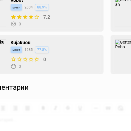
Robot
манга
2004
88.9%
7.2
0
Kujakuou
манга
1985
77.8%
0
0
ентарии