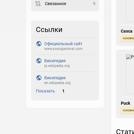
Связанное
9
Закладка
Рейтинг
Ссылки
Casca
Выберите рейтинг
основн
Официальный сайт
Реакция
www.younganimal.com
Выберите реакцию
Википедия
ja.wikipedia.org
Википедия
en.wikipedia.org
Показать
1
Puck
основн
Стат