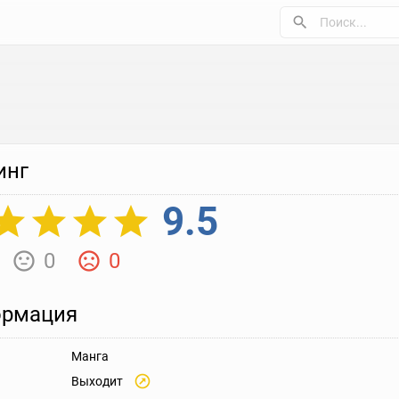
инг
9.5
0
0
рмация
Манга
Выходит