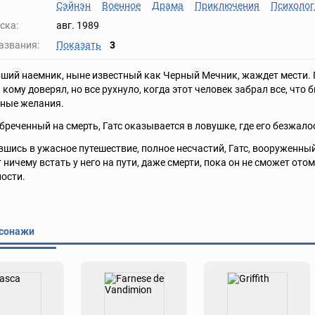
Сэйнэн
Военное
Драма
Приключения
Психолог
ска:
авг. 1989
азвания:
Показать
3
вший наемник, ныне известный как Черный Мечник, жаждет мести. П
 кому доверял, но все рухнуло, когда этот человек забрал все, что
нные желания.
обреченный на смерть, Гатс оказывается в ловушке, где его безжал
шись в ужасное путешествие, полное несчастий, Гатс, вооруженны
 ничему встать у него на пути, даже смерти, пока он не сможет отом
ости.
сонажи