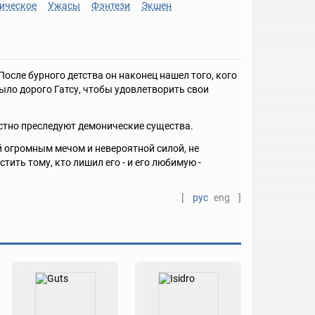
ическое
Ужасы
Фэнтези
Экшен
осле бурного детства он наконец нашел того, кого
 было дорого Гатсу, чтобы удовлетворить свои
остно преследуют демонические существа.
й огромным мечом и невероятной силой, не
стить тому, кто лишил его - и его любимую -
[
рус
eng
]