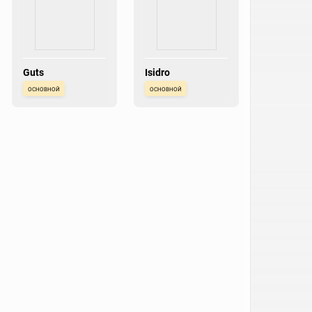
Guts
Isidro
основной
основной