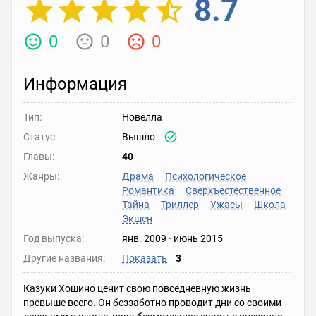
8.7
0
0
0
Информация
Тип:
Новелла
Статус:
Вышло
Главы:
40
Жанры:
Драма
Психологическое
Романтика
Сверхъестественное
Тайна
Триллер
Ужасы
Школа
Экшен
Год выпуска:
янв. 2009
-
июнь 2015
Другие названия:
Показать
3
Казуки Хошино ценит свою повседневную жизнь
превыше всего. Он беззаботно проводит дни со своими