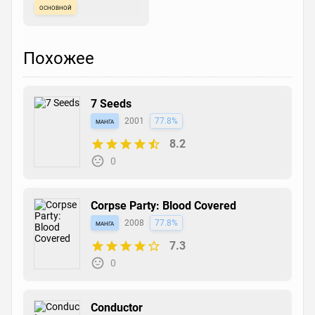
основной
Похожее
7 Seeds
манга
2001
77.8%
8.2
0
Corpse Party: Blood Covered
манга
2008
77.8%
7.3
0
Conductor