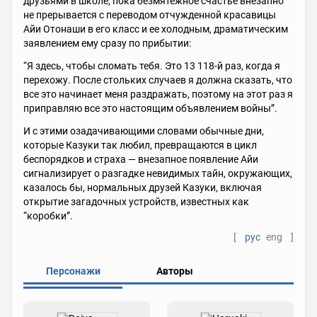
друзьями в школе, пока безмятежное счастье внезапно
не прерывается с переводом отчужденной красавицы
Айи Отонаши в его класс и ее холодным, драматическим
заявлением ему сразу по прибытии:
“Я здесь, чтобы сломать тебя. Это 13 118-й раз, когда я
перехожу. После стольких случаев я должна сказать, что
все это начинает меня раздражать, поэтому на этот раз я
приправляю все это настоящим объявлением войны”.
И с этими озадачивающими словами обычные дни,
которые Казуки так любил, превращаются в цикл
беспорядков и страха — внезапное появление Айи
сигнализирует о разгадке невидимых тайн, окружающих,
казалось бы, нормальных друзей Казуки, включая
открытие загадочных устройств, известных как
“коробки”.
[
рус
eng
]
Персонажи
Авторы