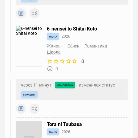
6-nensei to Shitai Koto
манга
2026
Жанры:
Сёнен
Романтика
Школа
0
0
через 11 минут
изменился статус
обновлено
выходит
Tora ni Tsubasa
манга
2026