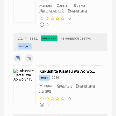
Жанры:
Сэйнэн
Драма
Исторический
Романтика
0
0
2 дня назад
изменился статус
обновлено
выходит
Kakushite Kisetsu wa Ao wo
Shiru
манга
2026
Жанры:
Комедия
Романтика
Школа
0
0