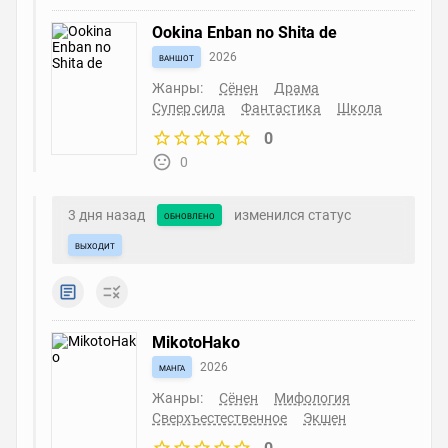
Ookina Enban no Shita de
ваншот
2026
Жанры:
Сёнен
Драма
Супер сила
Фантастика
Школа
0
0
3 дня назад
изменился статус
обновлено
выходит
MikotoHako
манга
2026
Жанры:
Сёнен
Мифология
Сверхъестественное
Экшен