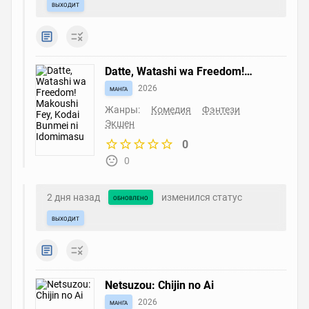
выходит
Datte, Watashi wa Freedom!
Makoushi Fey, Kodai Bunmei ni
манга
2026
Idomimasu
Жанры:
Комедия
Фэнтези
Экшен
0
0
2 дня назад
изменился статус
обновлено
выходит
Netsuzou: Chijin no Ai
манга
2026