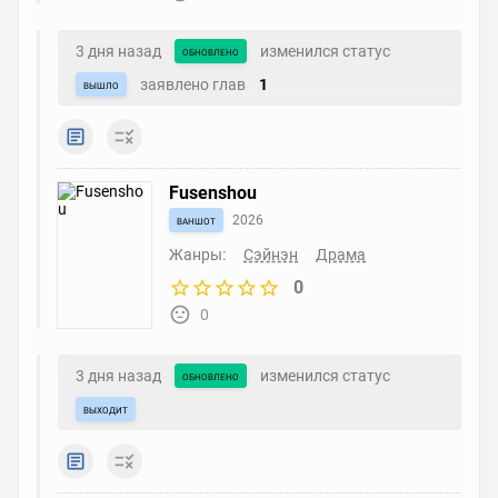
3 дня назад
изменился статус
обновлено
заявлено глав
1
вышло
Fusenshou
ваншот
2026
Жанры:
Сэйнэн
Драма
0
0
3 дня назад
изменился статус
обновлено
выходит