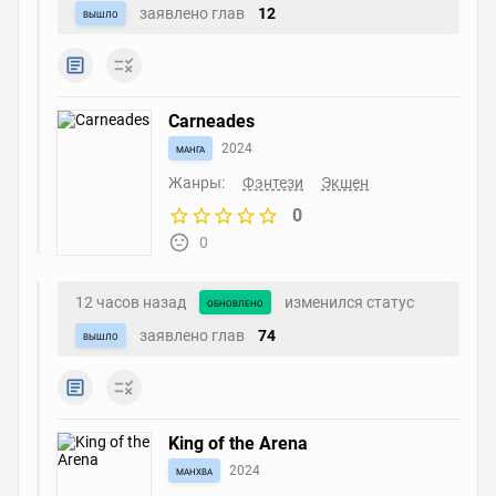
заявлено глав
12
вышло
Carneades
манга
2024
Жанры:
Фэнтези
Экшен
0
0
12 часов назад
изменился статус
обновлено
заявлено глав
74
вышло
King of the Arena
манхва
2024