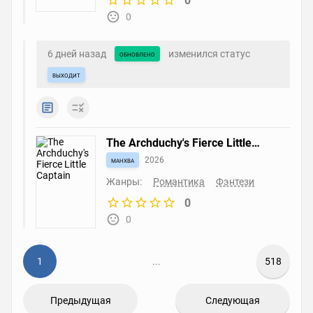
0
0
6 дней назад
изменился статус
обновлено
выходит
The Archduchy's Fierce Little
Captain
манхва
2026
Жанры:
Романтика
Фэнтези
0
0
1
...
518
Предыдущая
Следующая