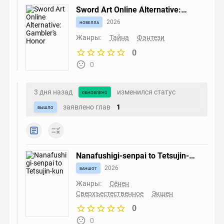
Sword Art Online Alternative:
Gambler's Honor
новелла
2026
Жанры:
Тайна
Фэнтези
0
0
3 дня назад
изменился статус
обновлено
заявлено глав
1
вышло
Nanafushigi-senpai to Tetsujin-
kun
ваншот
2026
Жанры:
Сёнен
Сверхъестественное
Экшен
0
0