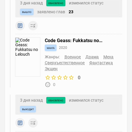
3 дня назад
изменился статус
обновлено
заявлено глав
23
вышло
Code Geass: Fukkatsu no
Lelouch
манга
2020
Жанры:
Военное
Драма
Меха
Сверхъестественное
Фантастика
Экшен
0
0
3 дня назад
изменился статус
обновлено
выходит