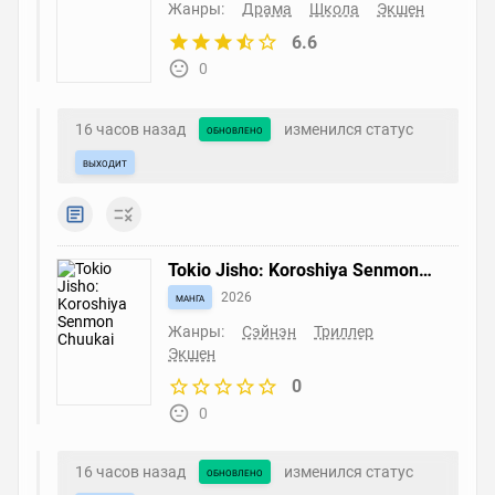
Жанры:
Драма
Школа
Экшен
6.6
0
16 часов назад
изменился статус
обновлено
выходит
Tokio Jisho: Koroshiya Senmon
Chuukai
манга
2026
Жанры:
Сэйнэн
Триллер
Экшен
0
0
16 часов назад
изменился статус
обновлено