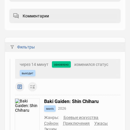
Комментарии
Фильтры
через 14 минут
изменился статус
обновлено
выходит
Baki Gaiden: Shin Chiharu
манга
2026
Жанры:
Боевые искусства
Сэйнэн
Приключения
Ужасы
Экшен