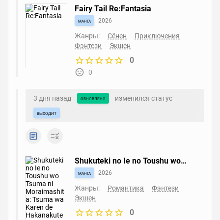
Fairy Tail Re:Fantasia
манга
2026
Жанры:
Сёнен
Приключения
Фэнтези
Экшен
0
0
3 дня назад
изменился статус
обновлено
выходит
Shukuteki no Ie no Toushu wo
Tsuma ni Moraimashita: Tsuma
манга
2026
wa Karen de Hakanakute
Yasashikute Kashikokute
Жанры:
Романтика
Фэнтези
Kawaikute Saikou desu
Экшен
0