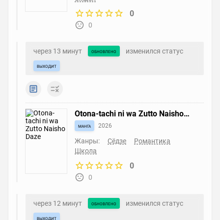
0
0
через 13 минут
изменился статус
обновлено
выходит
Otona-tachi ni wa Zutto Naisho
Daze
манга
2026
Жанры:
Сёдзе
Романтика
Школа
0
0
через 12 минут
изменился статус
обновлено
выходит