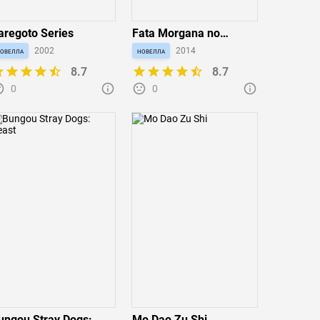
aregoto Series
Fata Morgana no
Yakata: Anata no
овелла
2002
новелла
2014
Genten ni Itaru
8.7
8.7
Monogatari
0
0
ungou Stray Dogs:
Mo Dao Zu Shi