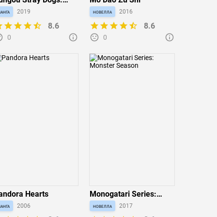
east
анга
2019
новелла
2016
8.6
8.6
0
0
andora Hearts
Monogatari Series:
Monster Season
анга
2006
новелла
2017