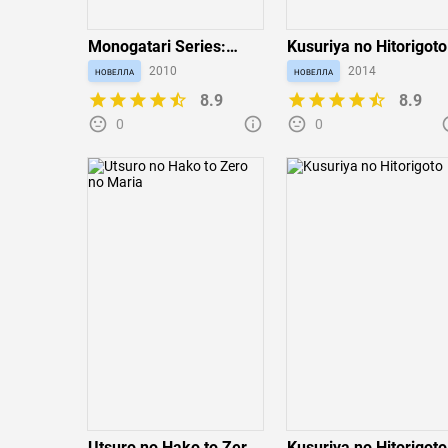
Monogatari Series:
Kusuriya no Hitorigoto
Second Season
новелла
2010
новелла
2014
8.9
8.9
0
0
Utsuro no Hako to Zero
Kusuriya no Hitorigoto