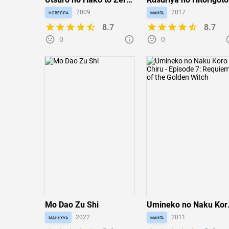
no Maria
новелла
2009
манга
2017
8.7
8.7
0
0
Mo Dao Zu Shi
Umineko no Naku Kor
ni Chiru - Episode 7:
маньхуа
2022
манга
2011
Requiem of the Golde