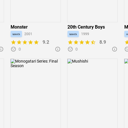
Monster
20th Century Boys
M
S
манга
2001
манга
1999
н
9.2
8.9
0
0