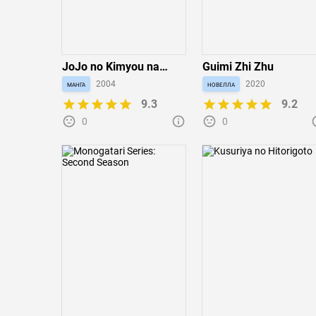
JoJo no Kimyou na
Guimi Zhi Zhu
Bouken Part 7: Steel
манга
2004
новелла
2020
Ball Run
9.3
9.2
0
0