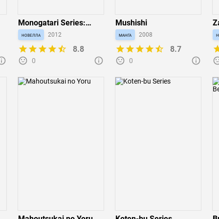
Monogatari Series:
Mushishi
Z
Final Season
новелла
2012
манга
2008
н
8.8
8.7
0
0
Mahoutsukai no Yoru
Koten-bu Series
B