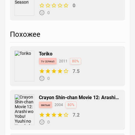
0
0
Похожее
Toriko
tv сериал
2011
80%
7.5
0
Crayon Shin-chan Movie 12: Arashi
wo Yobu! Yuuhi no Kasukabe Boys
фильм
2004
80%
7.2
0