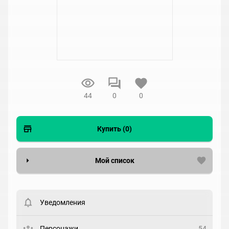
44
0
0
Купить (0)
Мой список
Вести список могут только зарегистрированные
пользователи. Хотите
зарегистрироваться?
Уведомления
Статус
Выберите статус
Персонажи
54