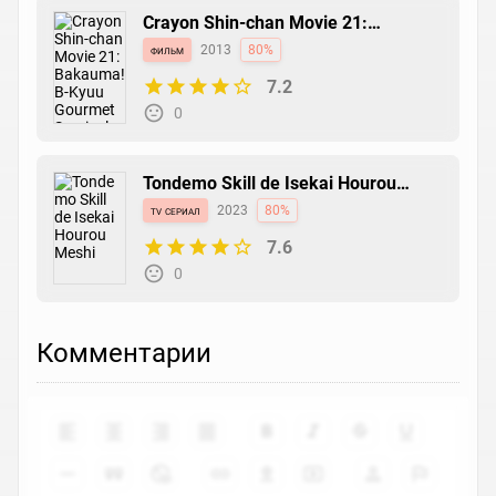
Crayon Shin-chan Movie 21:
Bakauma! B-Kyuu Gourmet Survival
фильм
2013
80%
Battle!!
7.2
0
Tondemo Skill de Isekai Hourou
Meshi
tv сериал
2023
80%
7.6
0
Комментарии