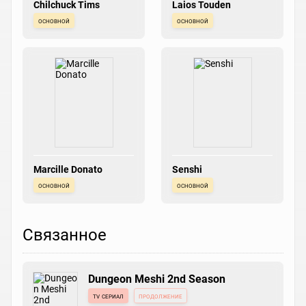
Chilchuck Tims
Laios Touden
основной
основной
Marcille Donato
Senshi
основной
основной
Связанное
Dungeon Meshi 2nd Season
tv сериал
продолжение