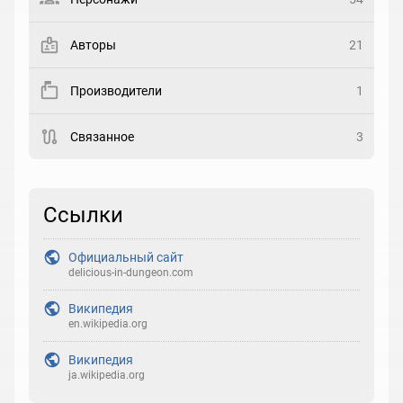
Закладка
Авторы
21
Рейтинг
Производители
1
Выберите рейтинг
Связанное
3
Реакция
Выберите реакцию
Ссылки
Официальный сайт
delicious-in-dungeon.com
Википедия
en.wikipedia.org
Википедия
ja.wikipedia.org