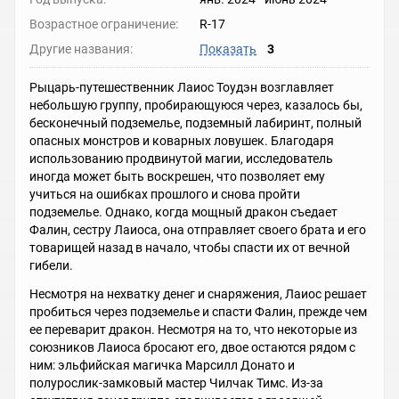
Возрастное ограничение:
R-17
Другие названия:
Показать
3
Рыцарь-путешественник Лаиос Тоудэн возглавляет
небольшую группу, пробирающуюся через, казалось бы,
бесконечный подземелье, подземный лабиринт, полный
опасных монстров и коварных ловушек. Благодаря
использованию продвинутой магии, исследователь
иногда может быть воскрешен, что позволяет ему
учиться на ошибках прошлого и снова пройти
подземелье. Однако, когда мощный дракон съедает
Фалин, сестру Лаиоса, она отправляет своего брата и его
товарищей назад в начало, чтобы спасти их от вечной
гибели.
Несмотря на нехватку денег и снаряжения, Лаиос решает
пробиться через подземелье и спасти Фалин, прежде чем
ее переварит дракон. Несмотря на то, что некоторые из
союзников Лаиоса бросают его, двое остаются рядом с
ним: эльфийская магичка Марсилл Донато и
полурослик-замковый мастер Чилчак Тимс. Из-за