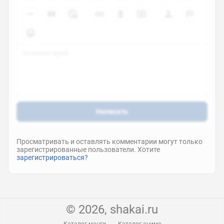
SSSS.Dynazenon Movie
фильм
2023
7
0
SSSS.Gridman Movie
фильм
2023
Написать
7.2
0
Просматривать и оставлять комментарии могут только
зарегистрированные пользователи. Хотите
зарегистрироваться?
Cyberpunk: Edgerunners
ona
2022
8.6
© 2026, shakai.ru
0