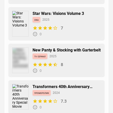
Star Wars: Visions Volume 3
ona
2025
7
0
New Panty & Stocking with Garterbelt
tv сериал
2025
8
0
Transformers 40th Anniversary
Special Movie
проморолик
2024
7.3
0