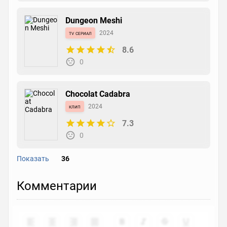
Dungeon Meshi
tv сериал
2024
8.6
0
Chocolat Cadabra
клип
2024
7.3
0
Показать
36
Gridman Universe
Комментарии
фильм
2023
8
0