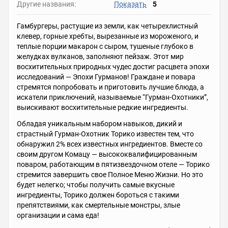
Другие названия:
Показать
5
Гамбургеры, растущие из земли, как четырехлистный
клевер, горные хребты, вырезанные из мороженого, и
теплые порции макарон с сыром, тушеные глубоко в
желудках вулканов, заполняют пейзаж. Этот мир
восхитительных природных чудес достиг расцвета эпохи
исследований — Эпохи Гурманов! Граждане и повара
стремятся попробовать и приготовить лучшие блюда, а
искатели приключений, называемые “Гурман-Охотники”,
выискивают восхитительные редкие ингредиенты.
Обладая уникальным набором навыков, дикий и
страстный Гурман-Охотник Торико известен тем, что
обнаружил 2% всех известных ингредиентов. Вместе со
своим другом Комацу — высококвалифицированным
поваром, работающим в пятизвездочном отеле — Торико
стремится завершить свое Полное Меню Жизни. Но это
будет нелегко; чтобы получить самые вкусные
ингредиенты, Торико должен бороться с такими
препятствиями, как смертельные монстры, злые
организации и сама еда!