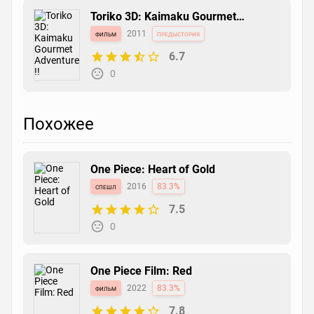
Toriko 3D: Kaimaku Gourmet
Adventure!!
фильм
2011
предыстория
6.7
0
Похожее
One Piece: Heart of Gold
спешл
2016
83.3%
7.5
0
One Piece Film: Red
фильм
2022
83.3%
7.8