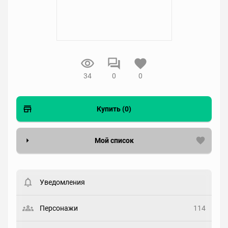
34
0
0
Купить (0)
Мой список
Вести список могут только зарегистрированные
пользователи. Хотите
зарегистрироваться?
Уведомления
Статус
Выберите статус
Персонажи
114
Закладка