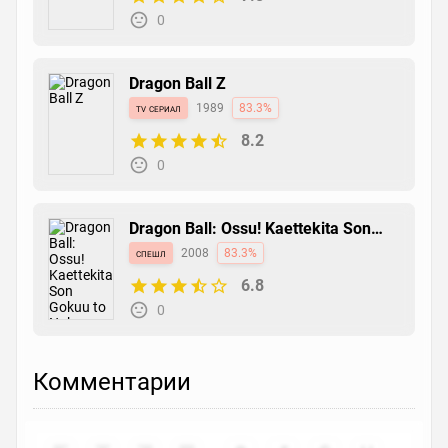
0
Dragon Ball Z
tv сериал
1989
83.3%
8.2
0
Dragon Ball: Ossu! Kaettekita Son
Gokuu to Nakama-tachi!!
спешл
2008
83.3%
6.8
0
Комментарии