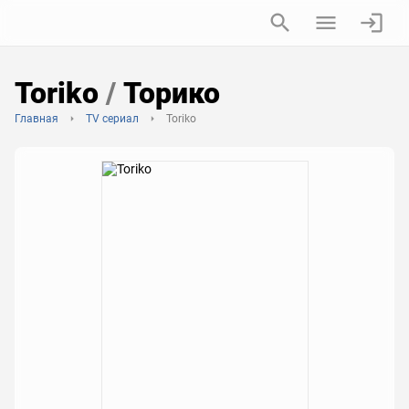
Toriko
/
Торико
Главная
TV сериал
Toriko