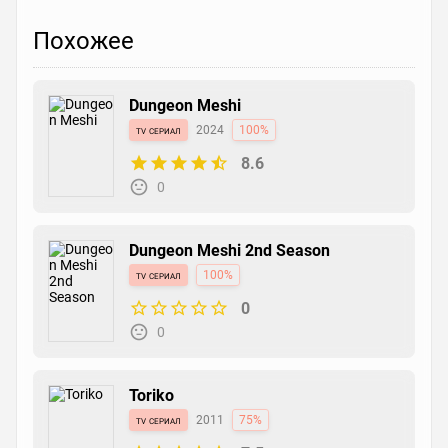
Похожее
Dungeon Meshi
tv сериал
2024
100%
8.6
0
Dungeon Meshi 2nd Season
tv сериал
100%
0
0
Toriko
tv сериал
2011
75%