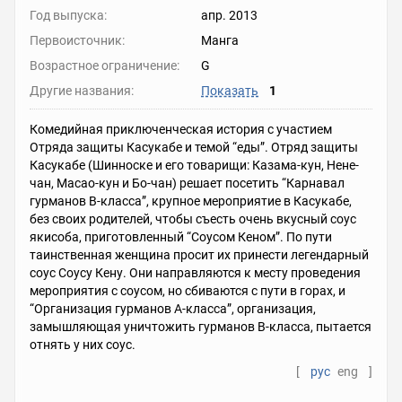
Год выпуска:
апр. 2013
Первоисточник:
Манга
Возрастное ограничение:
G
Другие названия:
Показать
1
Комедийная приключенческая история с участием
Отряда защиты Касукабе и темой “еды”. Отряд защиты
Касукабе (Шинноске и его товарищи: Казама-кун, Нене-
чан, Масао-кун и Бо-чан) решает посетить “Карнавал
гурманов B-класса”, крупное мероприятие в Касукабе,
без своих родителей, чтобы съесть очень вкусный соус
якисоба, приготовленный “Соусом Кеном”. По пути
таинственная женщина просит их принести легендарный
соус Соусу Кену. Они направляются к месту проведения
мероприятия с соусом, но сбиваются с пути в горах, и
“Организация гурманов A-класса”, организация,
замышляющая уничтожить гурманов B-класса, пытается
отнять у них соус.
[
рус
eng
]