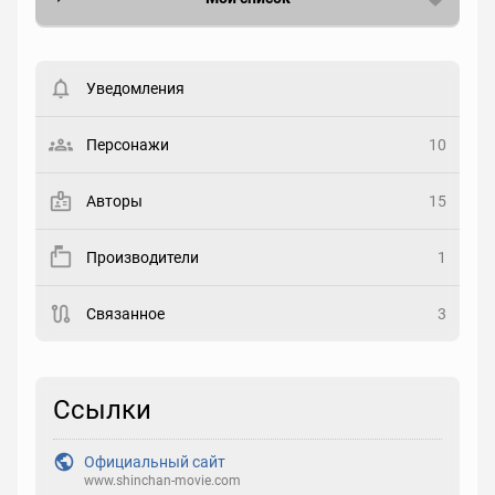
Вести список могут только зарегистрированные
пользователи. Хотите
зарегистрироваться?
Уведомления
Статус
Выберите статус
Персонажи
10
Закладка
Авторы
15
Рейтинг
Производители
1
Выберите рейтинг
Связанное
3
Реакция
Выберите реакцию
Ссылки
Официальный сайт
www.shinchan-movie.com