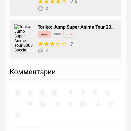
7.5
0
Toriko: Jump Super Anime Tour 2009
Special
спешл
2009
75%
7
0
Комментарии