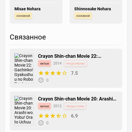
Misae Nohara
Shinnosuke Nohara
основной
основной
Связанное
Crayon Shin-chan Movie 22:
Gachinko! Gyakushuu no Robo To-
фильм
2014
продолжение
chan
7.5
0
Crayon Shin-chan Movie 20: Arashi
wo Yobu! Ora to Uchuu no Princess
фильм
2012
предыстория
6.9
0