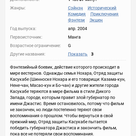
Жанры:
Сэйнэн
Исторический
Комедия
Приключения
Фэнтези
Экшен
Год выпуска:
апр. 2004
Первоисточник:
Манга
Возрастное ограничение:
G
Другие названия:
Показать
3
Фэнтезийный боевик, действие которого происходит в
мире вестернов. Однажды семья Нохара, Отряд защиты
Касукабе (Шинноске Нохара и его товарищи: Казама-кун,
Нене-чан, Масао-кун и Бо-чан) и другие жители города
Касукабе теряются в мире фильма в стиле Дикого
Запада, городе, которым правит злой губернатор по
имени Джастис. Время остановилось, потому что фильм
не закончен, но люди постепенно теряют свои
воспоминания о прошлом. Чтобы вернуться в свой
прежний мир, Отряд защиты Касукабе пытается
победить губернатора Джастиса и закончить фильм,
пока все не потеряли свои воспоминания.