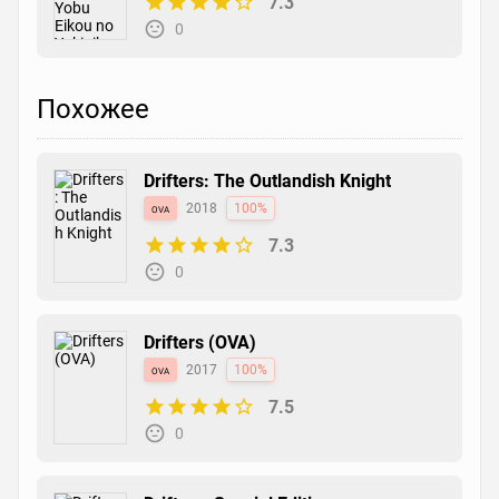
7.3
0
Похожее
Drifters: The Outlandish Knight
ova
2018
100%
7.3
0
Drifters (OVA)
ova
2017
100%
7.5
0