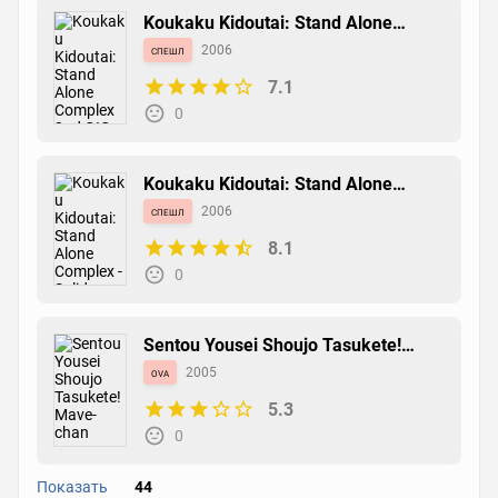
Koukaku Kidoutai: Stand Alone
Complex 2nd GIG - Tachikoma na
спешл
2006
Hibi
7.1
0
Koukaku Kidoutai: Stand Alone
Complex - Solid State Society
спешл
2006
8.1
0
Sentou Yousei Shoujo Tasukete!
Mave-chan
ova
2005
5.3
0
Показать
44