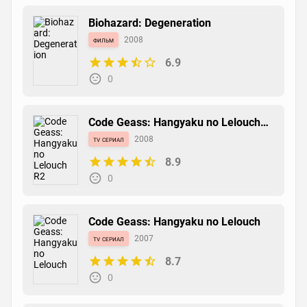
Biohazard: Degeneration
фильм
2008
6.9
0
Code Geass: Hangyaku no Lelouch
R2
tv сериал
2008
8.9
0
Code Geass: Hangyaku no Lelouch
tv сериал
2007
8.7
0