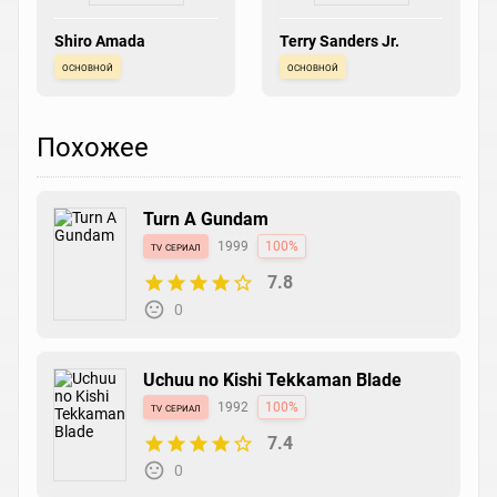
Shiro Amada
Terry Sanders Jr.
основной
основной
Похожее
Turn A Gundam
tv сериал
1999
100%
7.8
0
Uchuu no Kishi Tekkaman Blade
tv сериал
1992
100%
7.4
0