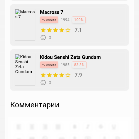
Macross 7
tv сериал
1994
100%
7.1
0
Kidou Senshi Zeta Gundam
tv сериал
1985
83.3%
7.9
0
Комментарии