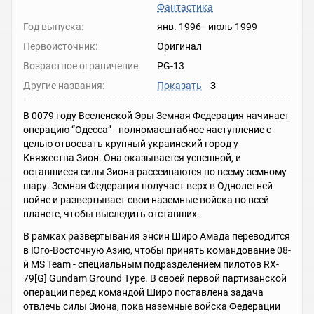
Фантастика
Год выпуска:
янв. 1996
-
июль 1999
Первоисточник:
Оригинал
Возрастное ограничение:
PG-13
Другие названия:
Показать
3
В 0079 году Вселенской Эры Земная Федерация начинает
операцию “Одесса” - полномасштабное наступление с
целью отвоевать крупный украинский город у
Княжества Зион. Она оказывается успешной, и
оставшиеся силы Зиона рассеиваются по всему земному
шару. Земная Федерация получает верх в Однолетней
войне и развертывает свои наземные войска по всей
планете, чтобы выследить отставших.
В рамках развертывания энсин Широ Амада переводится
в Юго-Восточную Азию, чтобы принять командование 08-
й MS Team - специальным подразделением пилотов RX-
79[G] Gundam Ground Type. В своей первой партизанской
операции перед командой Широ поставлена задача
отвлечь силы Зиона, пока наземные войска Федерации