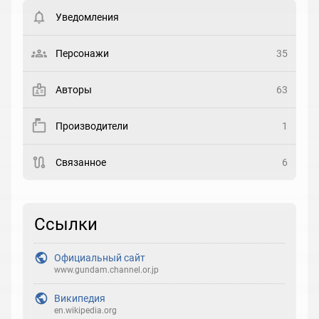
пользователи. Хотите
зарегистрироваться?
Уведомления
Статус
Выберите статус
Персонажи
35
Закладка
Авторы
63
Рейтинг
Производители
1
Выберите рейтинг
Связанное
6
Реакция
Выберите реакцию
Ссылки
Официальный сайт
www.gundam.channel.or.jp
Википедия
en.wikipedia.org