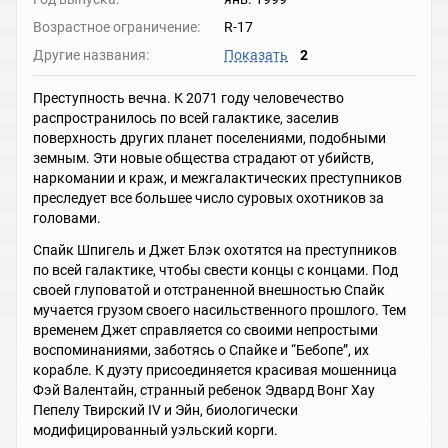
Возрастное ограничение:
R-17
Другие названия:
Показать
2
Преступность вечна. К 2071 году человечество
распространилось по всей галактике, заселив
поверхность других планет поселениями, подобными
земным. Эти новые общества страдают от убийств,
наркомании и краж, и межгалактических преступников
преследует все большее число суровых охотников за
головами.
Спайк Шпигель и Джет Блэк охотятся на преступников
по всей галактике, чтобы свести концы с концами. Под
своей глуповатой и отстраненной внешностью Спайк
мучается грузом своего насильственного прошлого. Тем
временем Джет справляется со своими непростыми
воспоминаниями, заботясь о Спайке и “Бебопе”, их
корабле. К дуэту присоединяется красивая мошенница
Фэй Валентайн, странный ребенок Эдвард Вонг Хау
Пепелу Твирский IV и Эйн, биологически
модифицированный уэльский корги.