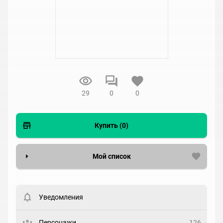
29
0
0
Купить (0)
Мой список
Вести список могут только зарегистрированные
пользователи. Хотите
зарегистрироваться?
Уведомления
Статус
Выберите статус
Персонажи
126