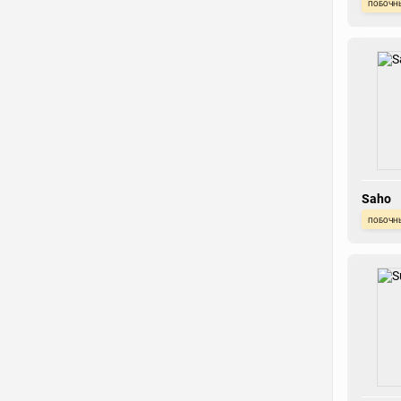
побочн
Saho
побочн