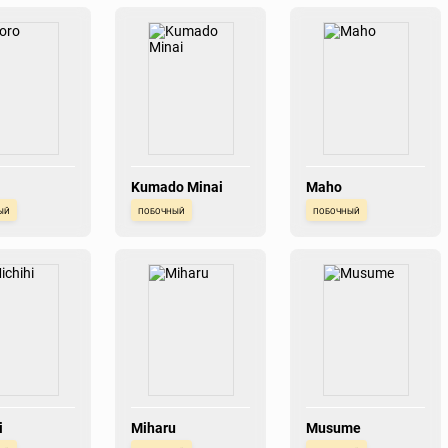
Kumado Minai
Maho
ый
побочный
побочный
i
Miharu
Musume