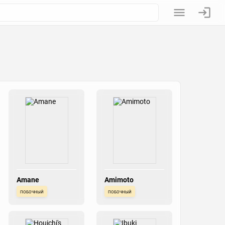
Amane
Amimoto
побочный
побочный