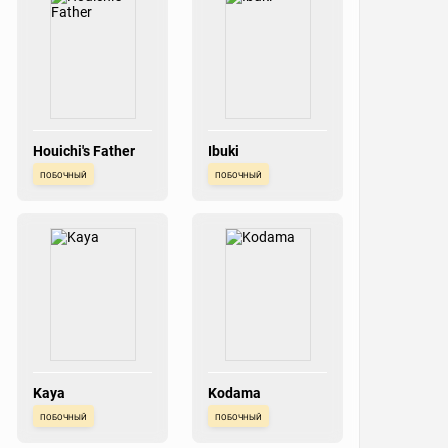
Houichi's Father
Ibuki
побочный
побочный
Kaya
Kodama
побочный
побочный