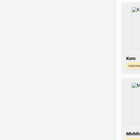
Koro
побочн
Michih