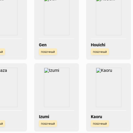
Gen
Houichi
ый
побочный
побочный
Izumi
Kaoru
ый
побочный
побочный