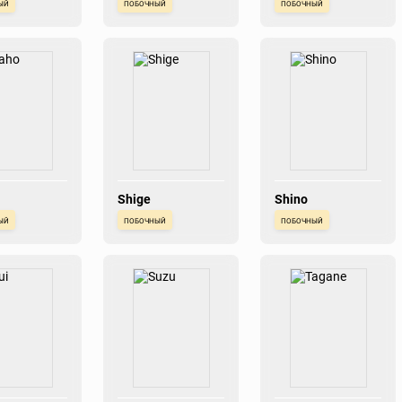
ый
побочный
побочный
Shige
Shino
ый
побочный
побочный