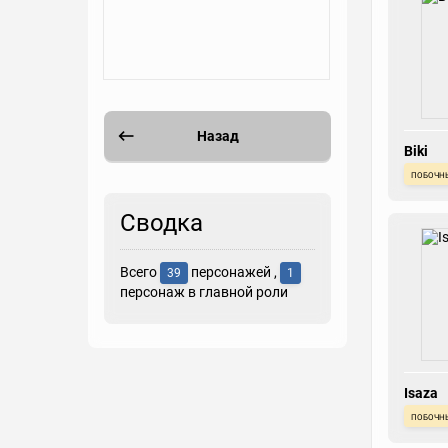
Назад
Biki
побочн
Сводка
Всего
персонажей ,
39
1
персонаж в главной роли
Isaza
побочн