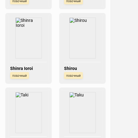
побочный
побочный
Shinra Ioroi
Shirou
побочный
побочный