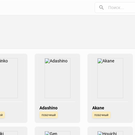
Adashino
Akane
ой
побочный
побочный