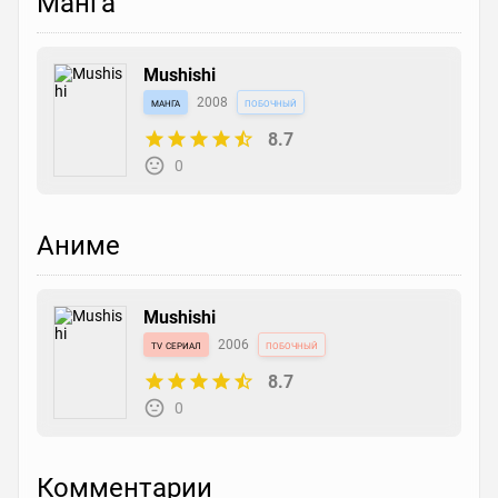
Манга
Mushishi
манга
2008
побочный
8.7
0
Аниме
Mushishi
tv сериал
2006
побочный
8.7
0
Комментарии