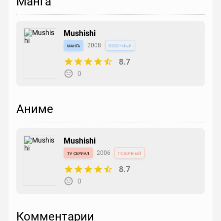
Манга
Mushishi
манга
2008
побочный
8.7
0
Аниме
Mushishi
tv сериал
2006
побочный
8.7
0
Комментарии