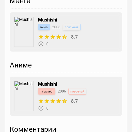
Манга
Mushishi
манга
2008
побочный
8.7
0
Аниме
Mushishi
tv сериал
2006
побочный
8.7
0
Комментарии