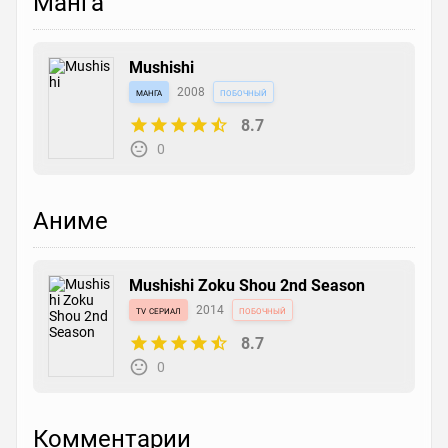
Манга
Mushishi
манга
2008
побочный
8.7
0
Аниме
Mushishi Zoku Shou 2nd Season
tv сериал
2014
побочный
8.7
0
Комментарии