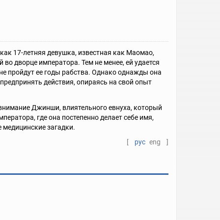
как 17-летняя девушка, известная как Маомао,
о дворце императора. Тем не менее, ей удается
не пройдут ее годы рабства. Однако однажды она
 предпринять действия, опираясь на свой опыт
внимание Джинши, влиятельного евнуха, который
ператора, где она постепенно делает себе имя,
е медицинские загадки.
[
рус
eng
]