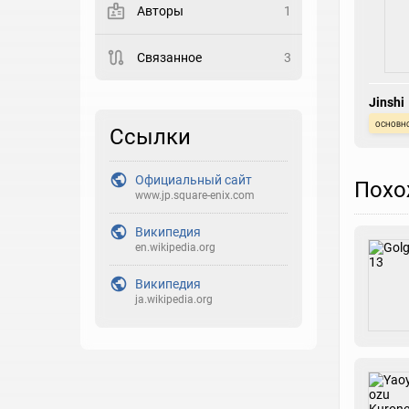
Авторы
1
Закладка
Связанное
3
Рейтинг
Jinshi
Выберите рейтинг
основн
Ссылки
Реакция
Выберите реакцию
Официальный сайт
Похо
www.jp.square-enix.com
Википедия
en.wikipedia.org
Википедия
ja.wikipedia.org