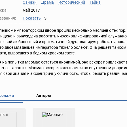
Сэйнэн
Драма
Исторический
Тайна
ска:
май 2017
азвания:
Показать
3
ленном императорском дворе прошло несколько месяцев с тех пор, 
ищена и вынуждена работать низкоквалифицированной служанкой в
ь свой любопытный и прагматичный дух, планируя работать, пока 
что двое младенцев императора тяжело болеют. Она решает тайком
та, выросшего в бедном красном свете.
 на попытки Маомао остаться анонимной, она вскоре привлекает 
ет ее таланты. Маомао вскоре оказывается во внутреннем дворе им
я свои знания и эксцентричную личность, чтобы решить различны
сонажи
Авторы