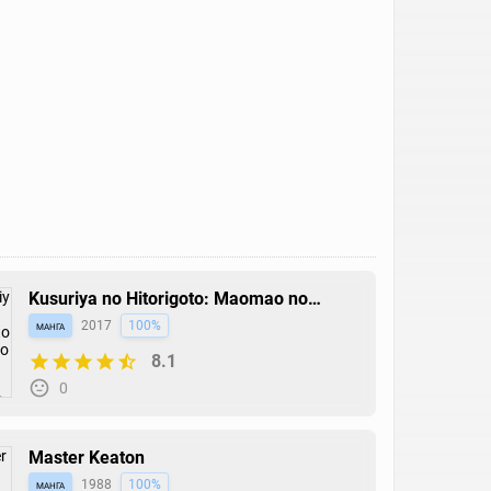
Kusuriya no Hitorigoto: Maomao no
Koukyuu Nazotoki Techou
манга
2017
100%
8.1
0
Master Keaton
манга
1988
100%