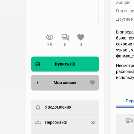
Жанры:
Год выпу
Другие н
В опреде
была пох
сохранит
38
0
0
узнает, 
фармацев
Купить (0)
Несмотря
распозна
использу
Мой список
Вести список могут только
Пер
зарегистрированные
пользователи. Хотите
Уведомления
зарегистрироваться?
Статус
Персонажи
52
Выберите статус