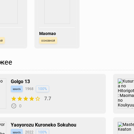
Maomao
ой
основной
жее
Golgo 13
манга
1968
100%
7.7
0
Yaoyorozu Kuroneko Sokuhou
манга
2022
100%