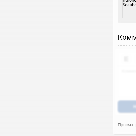
Комм
Н
Просматр