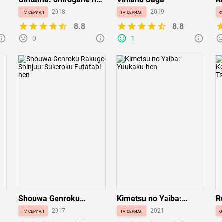
Tamashii-hen
1
tv сериал
2018
tv сериал
2019
ф
A
8.8
8.8
0
1
Shouwa Genroku
Kimetsu no Yaiba:
R
Rakugo Shinjuu:
Yuukaku-hen
K
tv сериал
2017
tv сериал
2021
o
Sukeroku Futatabi-hen
T