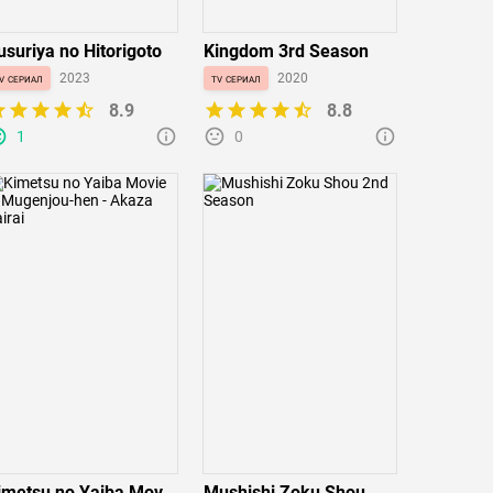
usuriya no Hitorigoto
Kingdom 3rd Season
v сериал
2023
tv сериал
2020
8.9
8.8
1
0
imetsu no Yaiba Movie
Mushishi Zoku Shou