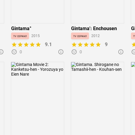
Gintama°
Gintama': Enchousen
G
tv сериал
2015
tv сериал
2012
t
9.1
9
0
0