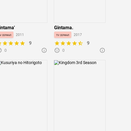
intama'
Gintama.
v сериал
2011
tv сериал
2017
9
9
0
0