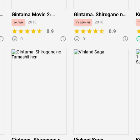
Gintama Movie 2:
Gintama. Shirogane no
K
Kanketsu-hen -
Tamashii-hen - Kouhan-
фильм
2013
tv сериал
2018
t
Yorozuya yo Eien Nare
sen
8.9
8.9
0
0
Gintama. Shirogane no
Vinland Saga
K