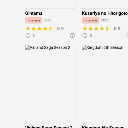
Gintama
Kusuriya no Hitorigoto
2nd Season
tv сериал
2006
tv сериал
2025
8.9
8.9
0
0
Vinland Saga Season 2
Kingdom 6th Season