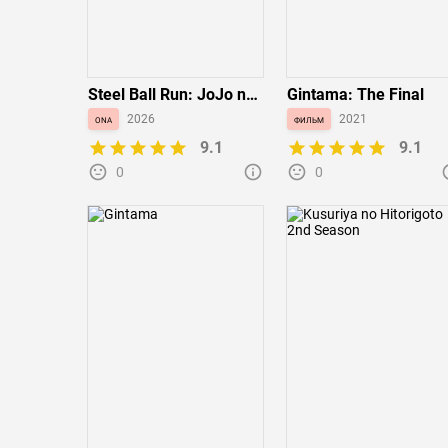
Steel Ball Run: JoJo no
Gintama: The Final
Kimyou na Bouken
ona
2026
фильм
2021
9.1
9.1
0
0