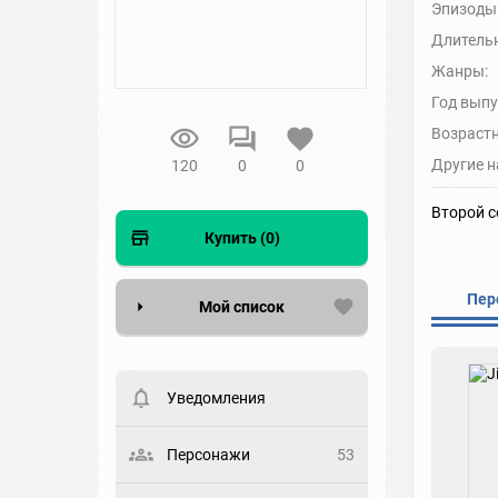
Эпизоды
Длительн
Жанры:
Год выпу
Возрастн
Другие н
120
0
0
Второй се
Купить (0)
Пер
Мой список
Вести список могут только
зарегистрированные
пользователи. Хотите
Уведомления
зарегистрироваться?
Статус
Персонажи
53
Выберите статус