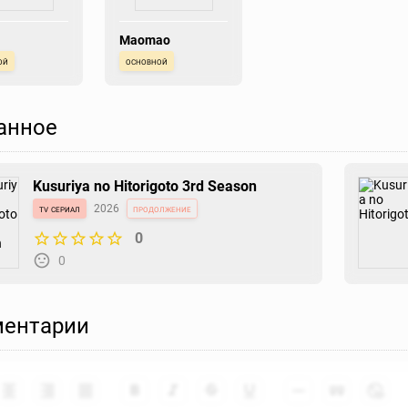
Maomao
ой
основной
анное
Kusuriya no Hitorigoto 3rd Season
tv сериал
2026
продолжение
0
0
ентарии