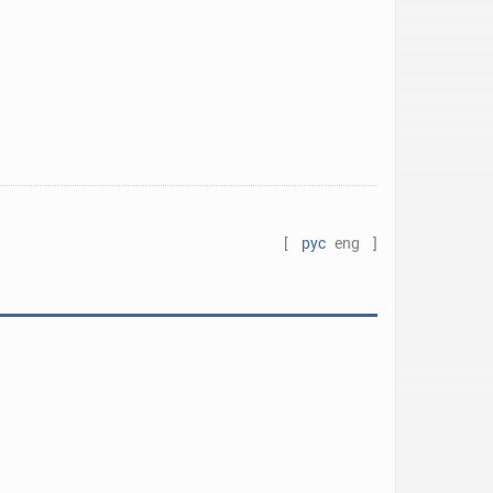
[
рус
eng
]