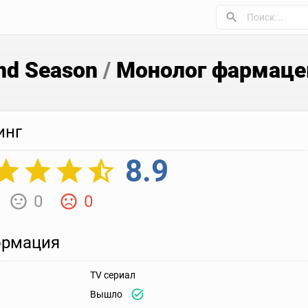
2nd Season
/
Монолог фармаце
инг
8.9
0
0
рмация
TV сериал
Вышло