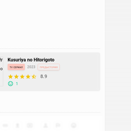
Kusuriya no Hitorigoto
tv сериал
2023
предыстория
8.9
1