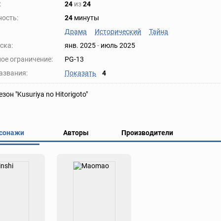
:
24
из
24
ость:
24
минуты
Драма
Исторический
Тайна
ска:
янв. 2025
-
июль 2025
ое ограничение:
PG-13
азвания:
Показать
4
зон "Kusuriya no Hitorigoto"
сонажи
Авторы
Производители