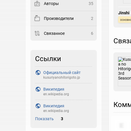
Авторы
35
Закладка
Jinshi
Производители
2
основн
Рейтинг
Связанное
6
Выберите рейтинг
Связ
Реакция
Выберите реакцию
Ссылки
Официальный сайт
kusuriyanohitorigoto.jp
Википедия
en.wikipedia.org
Комм
Википедия
en.wikipedia.org
Показать
3