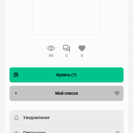
88
0
0
Купить (1)
Мой список
Вести список могут только зарегистрированные
пользователи. Хотите
зарегистрироваться?
Уведомления
Статус
Выберите статус
Персонажи
40