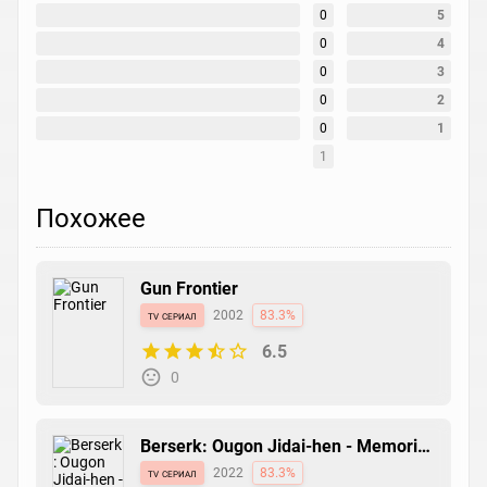
0
5
0
4
0
3
0
2
0
1
1
Похожее
Gun Frontier
tv сериал
2002
83.3%
6.5
0
Berserk: Ougon Jidai-hen - Memorial
Edition
tv сериал
2022
83.3%