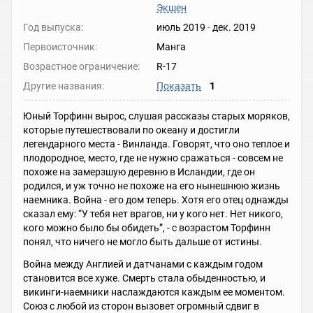
Экшен
Год выпуска:
июль 2019
-
дек. 2019
Первоисточник:
Манга
Возрастное ограничение:
R-17
Другие названия:
Показать
1
Юный Торфинн вырос, слушая рассказы старых моряков,
которые путешествовали по океану и достигли
легендарного места - Винланда. Говорят, что оно теплое и
плодородное, место, где не нужно сражаться - совсем не
похоже на замерзшую деревню в Исландии, где он
родился, и уж точно не похоже на его нынешнюю жизнь
наемника. Война - его дом теперь. Хотя его отец однажды
сказал ему: “У тебя нет врагов, ни у кого нет. Нет никого,
кого можно было бы обидеть”, - с возрастом Торфинн
понял, что ничего не могло быть дальше от истины.
Война между Англией и датчанами с каждым годом
становится все хуже. Смерть стала обыденностью, и
викинги-наемники наслаждаются каждым ее моментом.
Союз с любой из сторон вызовет огромный сдвиг в