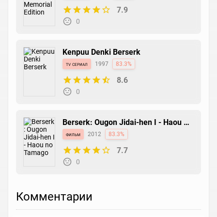
7.9
0
Kenpuu Denki Berserk
tv сериал
1997
83.3%
8.6
0
Berserk: Ougon Jidai-hen I - Haou no
Tamago
фильм
2012
83.3%
7.7
0
Комментарии