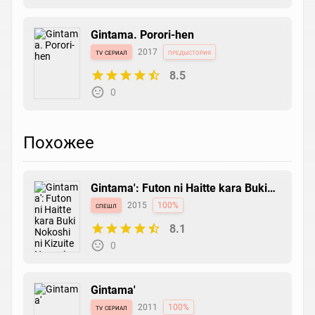
Gintama. Porori-hen
tv сериал
2017
предыстория
8.5
0
Похожее
Gintama': Futon ni Haitte kara Buki
Nokoshi ni Kizuite Neru ni Nerenai
спешл
2015
100%
Toki mo Aru
8.1
0
Gintama'
tv сериал
2011
100%