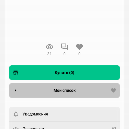
31
0
0
Купить (0)
Мой список
Вести список могут только зарегистрированные
пользователи. Хотите
зарегистрироваться?
Уведомления
Статус
Выберите статус
Персонажи
63