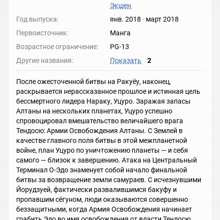
Экшен
Год выпуска:
янв. 2018
-
март 2018
Первоисточник:
Манга
Возрастное ограничение:
PG-13
Другие названия:
Показать
2
После ожесточенной битвы на Ракуёу, наконец,
раскрывается нерассказанное прошлое и истинная цель
бессмертного лидера Нараку, Уцуро. Заражая запасы
Алтаны на нескольких планетах, Уцуро успешно
спровоцировал вмешательство величайшего врага
Тендосю: Армии Освобождения Алтаны. С Землей в
качестве главного поля битвы в этой межпланетной
войне, план Уцуро по уничтожению планеты — и себя
самого — близок к завершению. Атака на Центральный
Терминал О-Эдо знаменует собой начало финальной
битвы за возвращение земли самураев. С исчезнувшими
Йорудзуей, фактически развалившимся бакуфу и
пропавшим сёгуном, люди оказываются совершенно
беззащитными, когда Армия Освобождения начинает
грабить Эдо во имя освобождения от власти Тендосю.