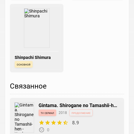
Shinpachi Shimura
основной
Связанное
Gintama. Shirogane no Tamashii-hen
- Kouhan-sen
tv сериал
2018
продолжение
8.9
0