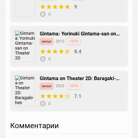
9
0
Gintama: Yorinuki Gintama-san on
Theater 2D
фильм
2012
100%
8.4
0
Gintama on Theater 2D: Baragaki-
hen
фильм
2023
100%
7.1
0
Комментарии