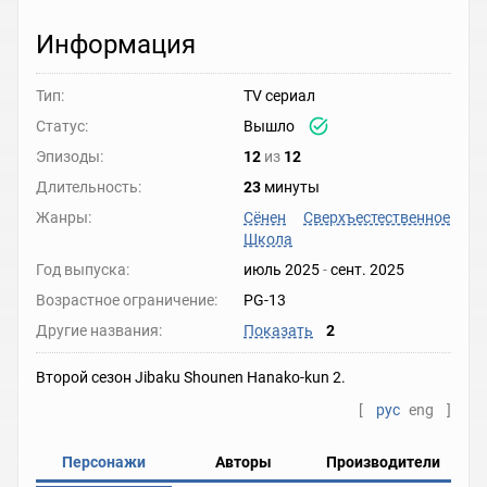
Информация
Тип:
TV сериал
Статус:
Вышло
Эпизоды:
12
из
12
Длительность:
23
минуты
Жанры:
Сёнен
Сверхъестественное
Школа
Год выпуска:
июль 2025
-
сент. 2025
Возрастное ограничение:
PG-13
Другие названия:
Показать
2
Второй сезон Jibaku Shounen Hanako-kun 2.
[
рус
eng
]
Персонажи
Авторы
Производители