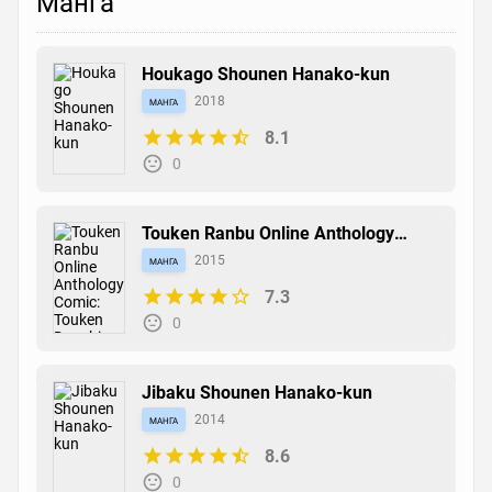
Манга
Houkago Shounen Hanako-kun
манга
2018
8.1
0
Touken Ranbu Online Anthology
Comic: Touken Danshi Makuaigeki
манга
2015
7.3
0
Jibaku Shounen Hanako-kun
манга
2014
8.6
0