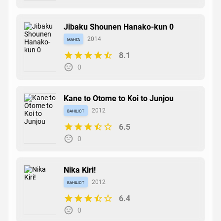
Jibaku Shounen Hanako-kun 0
манга
2014
8.1
0
Kane to Otome to Koi to Junjou
ваншот
2012
6.5
0
Nika Kiri!
ваншот
2012
6.4
0