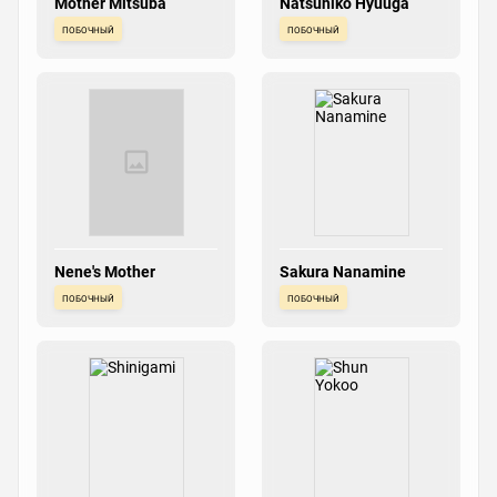
Mother Mitsuba
Natsuhiko Hyuuga
побочный
побочный
Nene's Mother
Sakura Nanamine
побочный
побочный