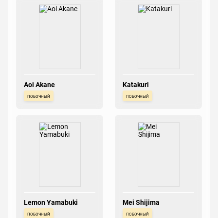
Aoi Akane
Katakuri
побочный
побочный
Lemon Yamabuki
Mei Shijima
побочный
побочный