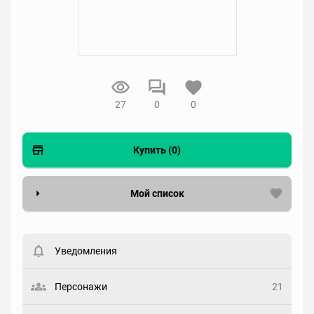
27
0
0
Купить (0)
Мой список
Вести список могут только зарегистрированные
пользователи. Хотите
зарегистрироваться?
Уведомления
Статус
Выберите статус
Персонажи
21
Закладка