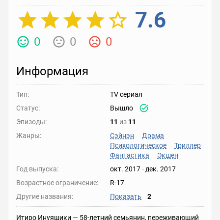
7.6
0
0
0
Информация
Тип:
TV сериал
Статус:
Вышло
Эпизоды:
11
из
11
Жанры:
Сэйнэн
Драма
Психологическое
Триллер
Фантастика
Экшен
Год выпуска:
окт. 2017
-
дек. 2017
Возрастное ограничение:
R-17
Другие названия:
Показать
2
Итиро Инуяшики — 58-летний семьянин, переживающий