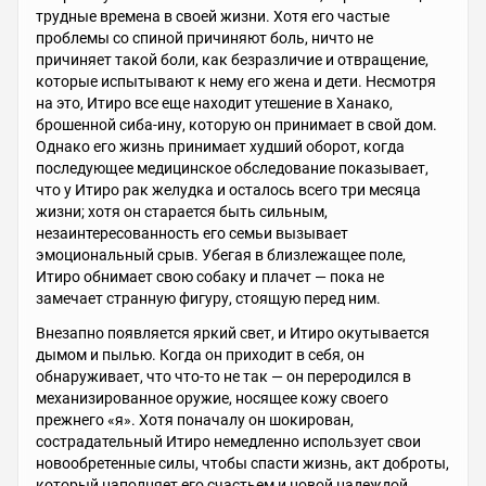
трудные времена в своей жизни. Хотя его частые
проблемы со спиной причиняют боль, ничто не
причиняет такой боли, как безразличие и отвращение,
которые испытывают к нему его жена и дети. Несмотря
на это, Итиро все еще находит утешение в Ханако,
брошенной сиба-ину, которую он принимает в свой дом.
Однако его жизнь принимает худший оборот, когда
последующее медицинское обследование показывает,
что у Итиро рак желудка и осталось всего три месяца
жизни; хотя он старается быть сильным,
незаинтересованность его семьи вызывает
эмоциональный срыв. Убегая в близлежащее поле,
Итиро обнимает свою собаку и плачет — пока не
замечает странную фигуру, стоящую перед ним.
Внезапно появляется яркий свет, и Итиро окутывается
дымом и пылью. Когда он приходит в себя, он
обнаруживает, что что-то не так — он переродился в
механизированное оружие, носящее кожу своего
прежнего «я». Хотя поначалу он шокирован,
сострадательный Итиро немедленно использует свои
новообретенные силы, чтобы спасти жизнь, акт доброты,
который наполняет его счастьем и новой надеждой.