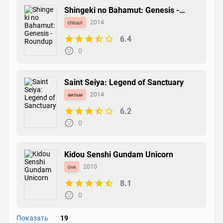
Shingeki no Bahamut: Genesis -
Roundup
спешл
2014
6.4
0
Saint Seiya: Legend of Sanctuary
фильм
2014
6.2
0
Kidou Senshi Gundam Unicorn
ova
2010
8.1
0
Показать
19