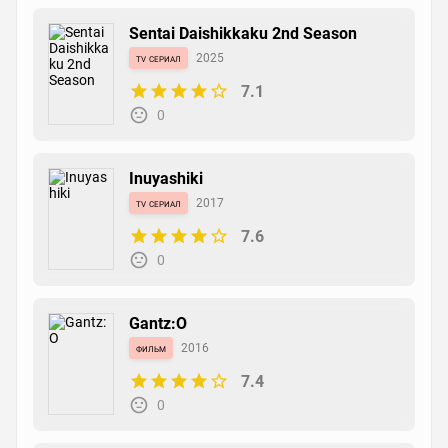
Sentai Daishikkaku 2nd Season
tv сериал
2025
7.1
0
Inuyashiki
tv сериал
2017
7.6
0
Gantz:O
фильм
2016
7.4
0