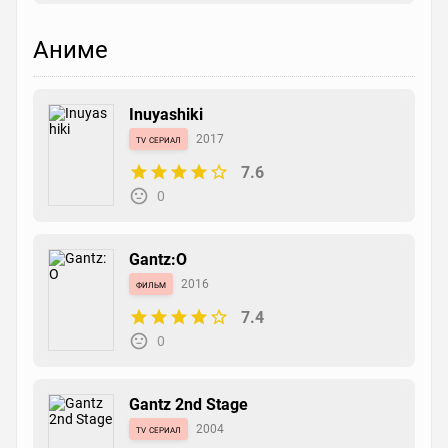
Аниме
Inuyashiki
tv сериал
2017
7.6
0
Gantz:O
фильм
2016
7.4
0
Gantz 2nd Stage
tv сериал
2004