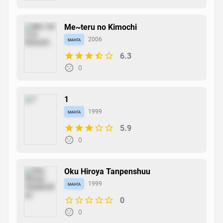
Me~teru no Kimochi
манга
2006
6.3
0
1
манга
1999
5.9
0
Oku Hiroya Tanpenshuu
манга
1999
0
0