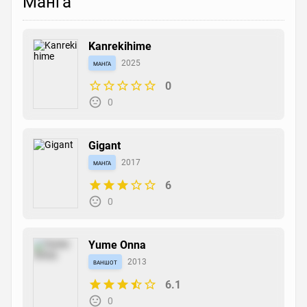
Манга
Kanrekihime
манга
2025
0
0
Gigant
манга
2017
6
0
Yume Onna
ваншот
2013
6.1
0