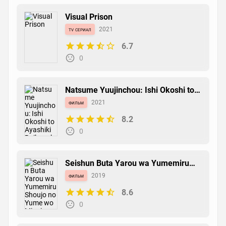
Visual Prison
tv сериал
2021
6.7
0
Natsume Yuujinchou: Ishi Okoshi to
Ayashiki Raihousha
фильм
2021
8.2
0
Seishun Buta Yarou wa Yumemiru
Shoujo no Yume wo Minai
фильм
2019
8.6
0