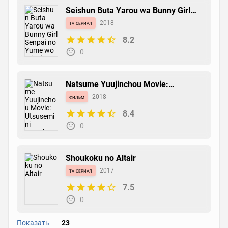
Seishun Buta Yarou wa Bunny Girl
Senpai no Yume wo Minai
tv сериал
2018
8.2
0
Natsume Yuujinchou Movie:
Utsusemi ni Musubu
фильм
2018
8.4
0
Shoukoku no Altair
tv сериал
2017
7.5
0
Показать
23