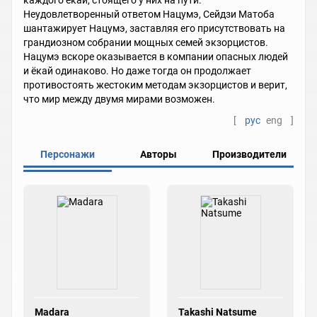
каждого ёкай, стоящего у них на пути.
Неудовлетворенный ответом Нацумэ, Сейдзи Матоба
шантажирует Нацумэ, заставляя его присутствовать на
грандиозном собрании мощных семей экзорцистов.
Нацумэ вскоре оказывается в компании опасных людей
и ёкай одинаково. Но даже тогда он продолжает
противостоять жестоким методам экзорцистов и верит,
что мир между двумя мирами возможен.
[
рус
eng
]
Персонажи
Авторы
Производители
Madara
Takashi Natsume