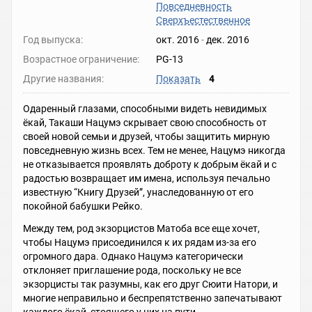
Повседневность
Сверхъестественное
Год выпуска:
окт. 2016
-
дек. 2016
Возрастное ограничение:
PG-13
Другие названия:
Показать
4
Одаренный глазами, способными видеть невидимых
ёкай, Такаши Нацумэ скрывает свою способность от
своей новой семьи и друзей, чтобы защитить мирную
повседневную жизнь всех. Тем не менее, Нацумэ никогда
не отказывается проявлять доброту к добрым ёкай и с
радостью возвращает им имена, используя печально
известную “Книгу Друзей”, унаследованную от его
покойной бабушки Рейко.
Между тем, род экзорцистов Матоба все еще хочет,
чтобы Нацумэ присоединился к их рядам из-за его
огромного дара. Однако Нацумэ категорически
отклоняет приглашение рода, поскольку не все
экзорцисты так разумны, как его друг Сюити Натори, и
многие неправильно и беспрепятственно запечатывают