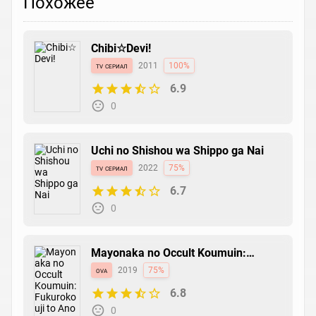
Похожее
Chibi☆Devi!
tv сериал
2011
100%
6.9
0
Uchi no Shishou wa Shippo ga Nai
tv сериал
2022
75%
6.7
0
Mayonaka no Occult Koumuin:
Fukurokouji to Ano Ko to Ore to
ova
2019
75%
6.8
0