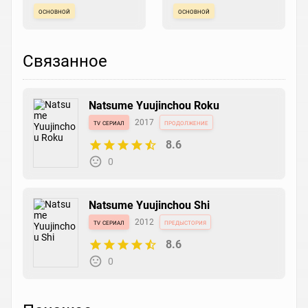
основной
основной
Связанное
Natsume Yuujinchou Roku
tv сериал
2017
продолжение
8.6
0
Natsume Yuujinchou Shi
tv сериал
2012
предыстория
8.6
0