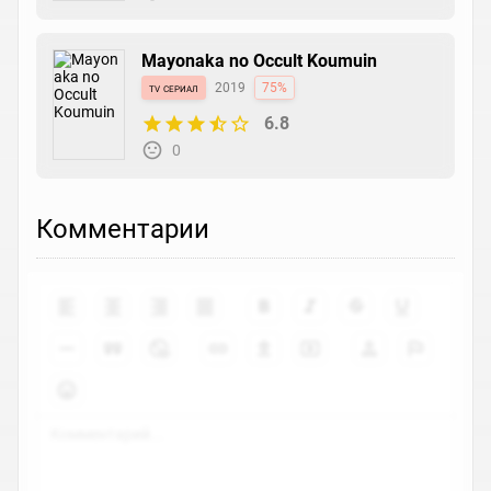
Mayonaka no Occult Koumuin
tv сериал
2019
75%
6.8
0
Комментарии