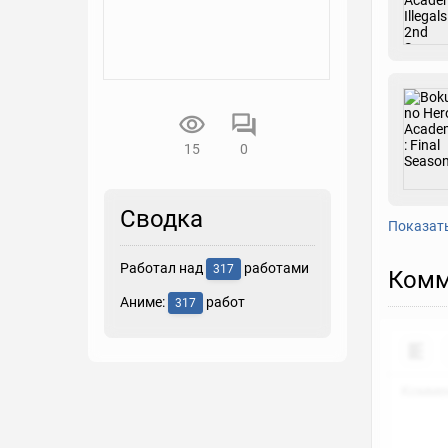
15
0
Сводка
Показат
Работал над
работами
317
Комм
Аниме:
работ
317