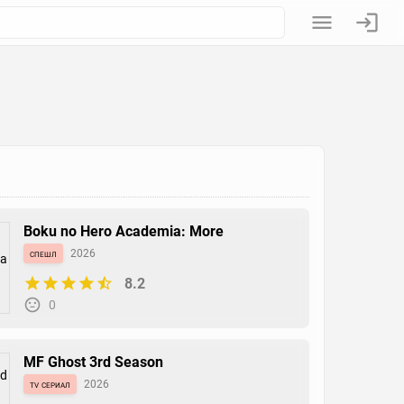
Boku no Hero Academia: More
спешл
2026
8.2
0
MF Ghost 3rd Season
tv сериал
2026