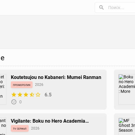
е
Koutetsujou no Kabaneri: Mumei Ranman
проморолик
2026
6.5
0
Vigilante: Boku no Hero Academia
Illegals 2nd Season
tv сериал
2026