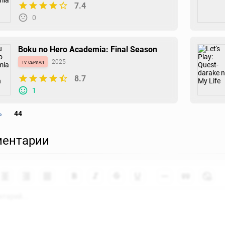
7.4
0
Boku no Hero Academia: Final Season
tv сериал
2025
8.7
1
ь
44
Moonrise
ентарии
ona
2025
6.9
0
SK∞ OVA: Extra Part
ova
2025