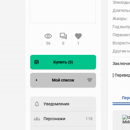
Эпизоды
Длительн
Жанры:
Год выпу
Первоис
Возрастн
36
0
1
Другие н
Купить (0)
Заключит
[ Переве
Мой список
Вести список могут только
Пер
зарегистрированные
пользователи. Хотите
Уведомления
зарегистрироваться?
Статус
Персонажи
118
Выберите статус