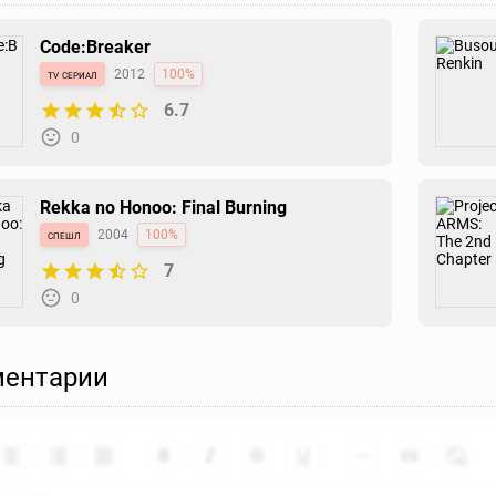
Code:Breaker
tv сериал
2012
100%
6.7
0
Rekka no Honoo: Final Burning
спешл
2004
100%
7
0
ентарии