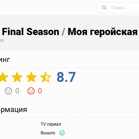
 Final Season
/
Моя геройская
son
инг
8.7
0
0
рмация
TV сериал
Вышло