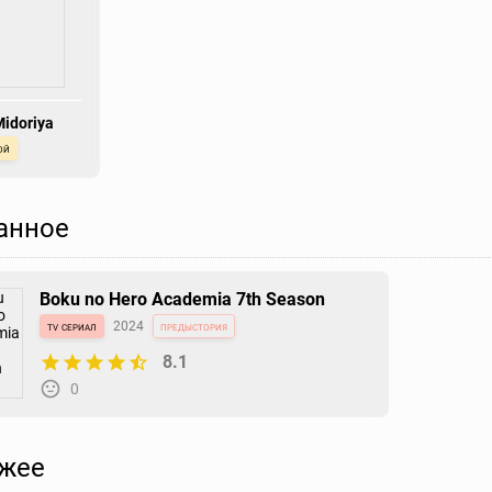
Midoriya
ой
анное
Boku no Hero Academia 7th Season
tv сериал
2024
предыстория
8.1
0
жее