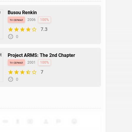
Busou Renkin
tv сериал
2006
100%
7.3
0
Project ARMS: The 2nd Chapter
tv сериал
2001
100%
7
0