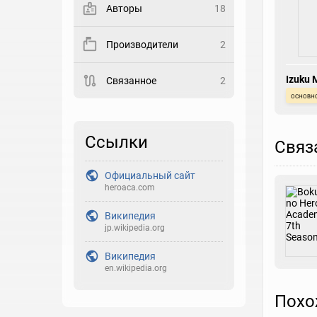
Авторы
18
Закладка
Производители
2
Рейтинг
Izuku 
Связанное
2
Выберите рейтинг
основн
Реакция
Выберите реакцию
Ссылки
Связ
Официальный сайт
heroaca.com
Википедия
jp.wikipedia.org
Википедия
en.wikipedia.org
Похо