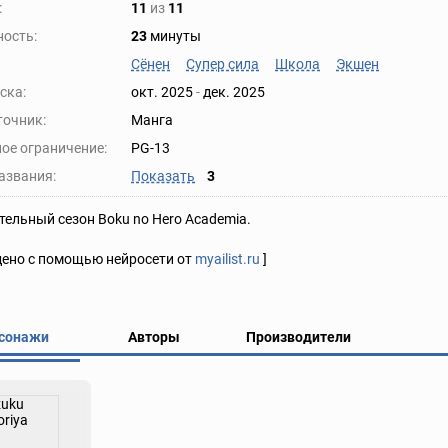
:
11
из
11
ость:
23
минуты
Сёнен
Супер сила
Школа
Экшен
ска:
окт. 2025
-
дек. 2025
точник:
Манга
ое ограничение:
PG-13
азвания:
Показать
3
ельный сезон Boku no Hero Academia.
дено с помощью нейросети от
myailist.ru
]
сонажи
Авторы
Производители