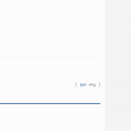
[
рус
eng
]