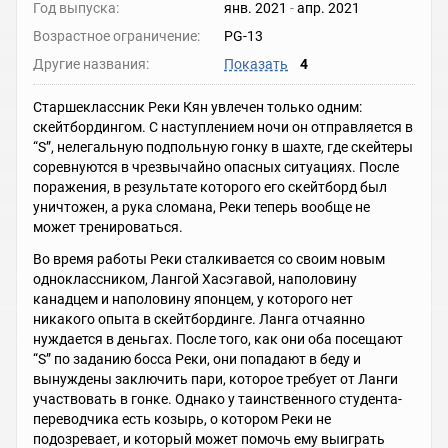
Год выпуска:
янв. 2021
-
апр. 2021
Возрастное ограничение:
PG-13
Другие названия:
Показать
4
Старшеклассник Реки Кян увлечен только одним:
скейтбордингом. С наступлением ночи он отправляется в
“S”, нелегальную подпольную гонку в шахте, где скейтеры
соревнуются в чрезвычайно опасных ситуациях. После
поражения, в результате которого его скейтборд был
уничтожен, а рука сломана, Реки теперь вообще не
может тренироваться.
Во время работы Реки сталкивается со своим новым
одноклассником, Лангой Хасэгавой, наполовину
канадцем и наполовину японцем, у которого нет
никакого опыта в скейтбординге. Ланга отчаянно
нуждается в деньгах. После того, как они оба посещают
“S” по заданию босса Реки, они попадают в беду и
вынуждены заключить пари, которое требует от Ланги
участвовать в гонке. Однако у таинственного студента-
переводчика есть козырь, о котором Реки не
подозревает, и который может помочь ему выиграть