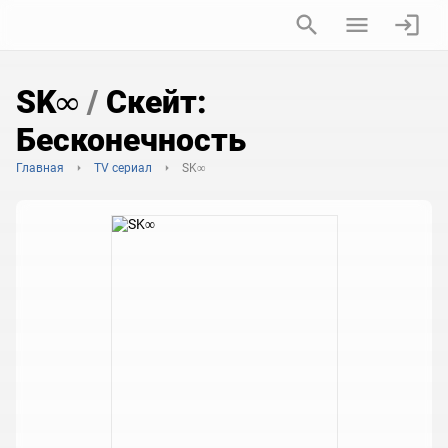
SK∞
/
Скейт:
Бесконечность
Главная
TV сериал
SK∞