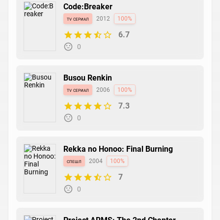
Code:Breaker
tv сериал
2012
100%
6.7
0
Busou Renkin
tv сериал
2006
100%
7.3
0
Rekka no Honoo: Final Burning
спешл
2004
100%
7
0