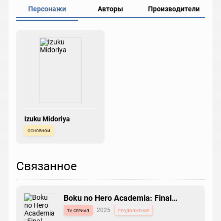
Персонажи
Авторы
Производители
Izuku Midoriya
основной
Связанное
Boku no Hero Academia: Final
Season
tv сериал
2025
продолжение