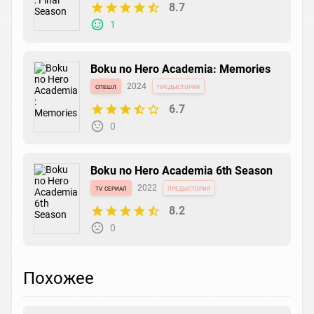
8.7
1
Boku no Hero Academia: Memories
спешл
2024
предыстория
6.7
0
Boku no Hero Academia 6th Season
tv сериал
2022
предыстория
8.2
0
Похожее