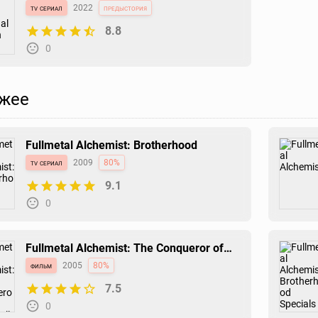
2
tv сериал
2022
предыстория
8.8
0
жее
Fullmetal Alchemist: Brotherhood
tv сериал
2009
80%
9.1
0
Fullmetal Alchemist: The Conqueror of
Shamballa
фильм
2005
80%
7.5
0