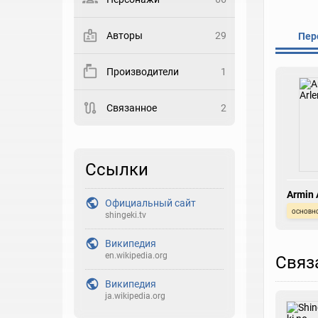
Выберите статус
Авторы
29
Пер
Закладка
Производители
1
Рейтинг
Связанное
2
Выберите рейтинг
Реакция
Выберите реакцию
Ссылки
Armin 
Официальный сайт
основн
shingeki.tv
Википедия
en.wikipedia.org
Связ
Википедия
ja.wikipedia.org