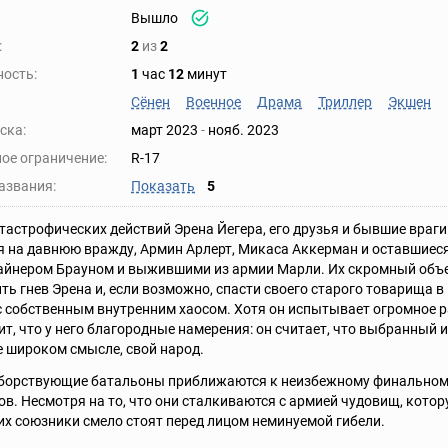
Вышло
:
2
из
2
ость:
1
час
12
минут
Сёнен
Военное
Драма
Триллер
Экшен
ска:
март 2023
-
нояб. 2023
ое ограничение:
R-17
азвания:
Показать
5
тастрофических действий Эрена Йегера, его друзья и бывшие враги
 на давнюю вражду, Армин Арлерт, Микаса Аккерман и оставшиес
айнером Брауном и выжившими из армии Марли. Их скромный объе
ть гнев Эрена и, если возможно, спасти своего старого товарища в 
с собственным внутренним хаосом. Хотя он испытывает огромное р
ит, что у него благородные намерения: он считает, что выбранный 
ее широком смысле, свой народ.
борствующие батальоны приближаются к неизбежному финальному
в. Несмотря на то, что они сталкиваются с армией чудовищ, котор
их союзники смело стоят перед лицом неминуемой гибели.