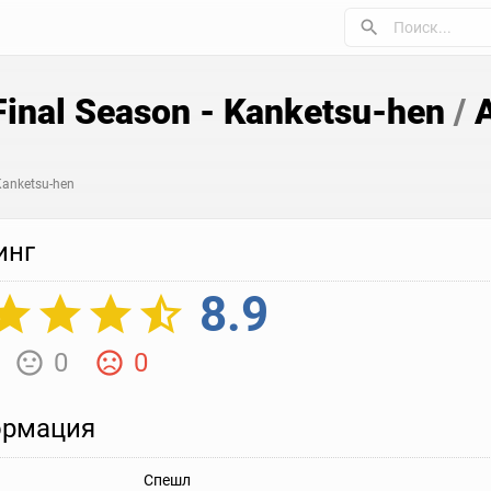
 Final Season - Kanketsu-hen
/
А
 Kanketsu-hen
инг
8.9
0
0
рмация
Спешл