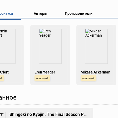
сонажи
Авторы
Производители
Arlert
Eren Yeager
Mikasa Ackerman
ой
основной
основной
анное
Shingeki no Kyojin: The Final Season Part