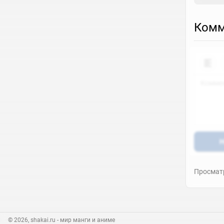
Комм
Н
Просматр
© 2026, shakai.ru
- мир манги и аниме