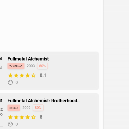
Fullmetal Alchemist
tv сериал
2003
80%
8.1
0
Fullmetal Alchemist: Brotherhood
Specials
спешл
2009
80%
8
0