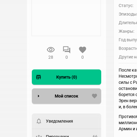
Статус:
Эпизоды
Длительн
Жанры:
Год выпу
Возрастн
Другие н
28
0
0
После ка
Несмотря
Купить (0)
силы с Р
останови
борется 
Мой список
Эрен вер
и, в бол
Вести список могут только
зарегистрированные
Противо
пользователи. Хотите
Уведомления
миллионо
зарегистрироваться?
Армин и 
Статус
Персонажи
66