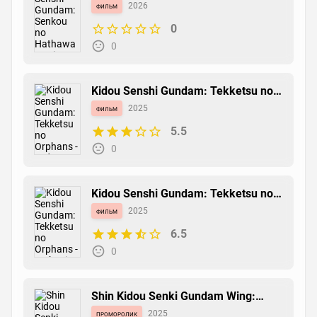
Hathaway - Circe no Majo
фильм
2026
0
Kidou Senshi Gundam AGE: First
Evolution
0
манга
2011
0
0
Kidou Senshi Gundam: Tekketsu no
Orphans - Urdr Hunt: Chiisana
фильм
2025
Chousensha no Kiseki
5.5
"Gundam" wo Tsukutta Otokotachi.
0
манга
2009
0
0
Kidou Senshi Gundam: Tekketsu no
Orphans - Makuai no Kusabi
фильм
2025
6.5
Shin Kidou Senki Gundam Wing:
Endless Waltz
0
новелла
2007
0
0
Shin Kidou Senki Gundam Wing:
Operation 30th
проморолик
2025