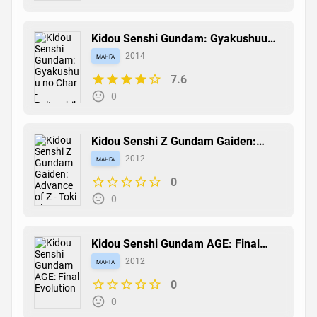
Kidou Senshi Gundam: Gyakushuu
no Char - Beltorchika's Children
манга
2014
7.6
0
Kidou Senshi Z Gundam Gaiden:
Advance of Z - Toki ni Aragaishi
манга
2012
Mono
0
0
Kidou Senshi Gundam AGE: Final
Evolution
манга
2012
0
0