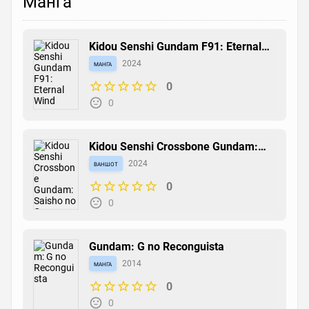
Манга
Kidou Senshi Gundam F91: Eternal
Wind
манга
2024
0
0
Kidou Senshi Crossbone Gundam:
Saisho no Cross
ваншот
2024
0
0
Gundam: G no Reconguista
манга
2014
0
0