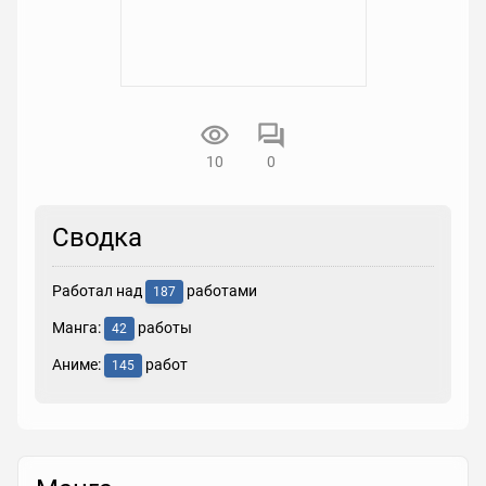
10
0
Сводка
Работал над
работами
187
Манга:
работы
42
Аниме:
работ
145