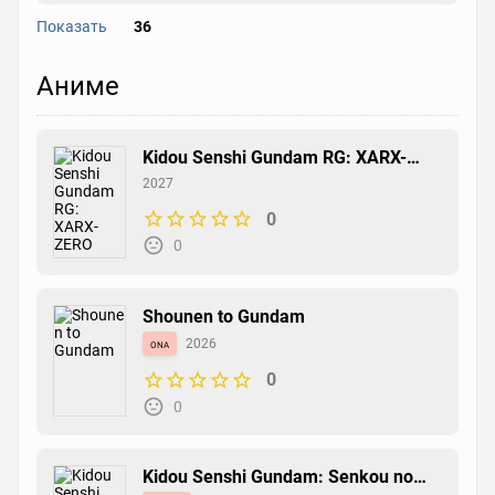
Показать
36
Kidou Senshi Gundam AGE: Second
Аниме
Evolution
манга
2012
0
0
Kidou Senshi Gundam RG: XARX-
ZERO
2027
0
Kidou Senshi Gundam AGE
0
новелла
2012
0
0
Shounen to Gundam
ona
2026
0
Kidou Senshi Gundam AGE: Tsuioku
no Sid
0
манга
2012
0
0
Kidou Senshi Gundam: Senkou no