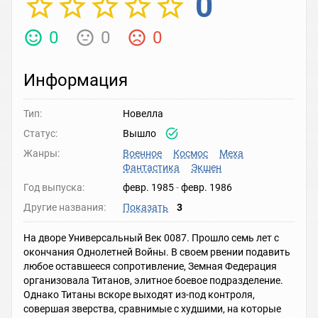
0
0
0
0
Информация
Тип:
Новелла
Статус:
Вышло
Жанры:
Военное
Космос
Меха
Фантастика
Экшен
Год выпуска:
февр. 1985
-
февр. 1986
Другие названия:
Показать
3
На дворе Универсальный Век 0087. Прошло семь лет с
окончания Однолетней Войны. В своем рвении подавить
любое оставшееся сопротивление, Земная Федерация
организовала Титанов, элитное боевое подразделение.
Однако Титаны вскоре выходят из-под контроля,
совершая зверства, сравнимые с худшими, на которые