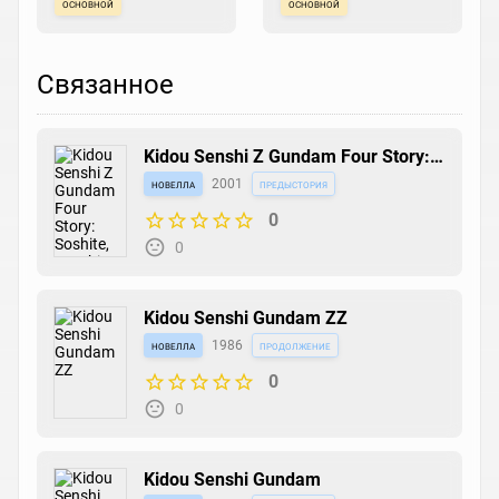
основной
основной
Связанное
Kidou Senshi Z Gundam Four Story:
Soshite, Senshi ni...
новелла
2001
предыстория
0
0
Kidou Senshi Gundam ZZ
новелла
1986
продолжение
0
0
Kidou Senshi Gundam