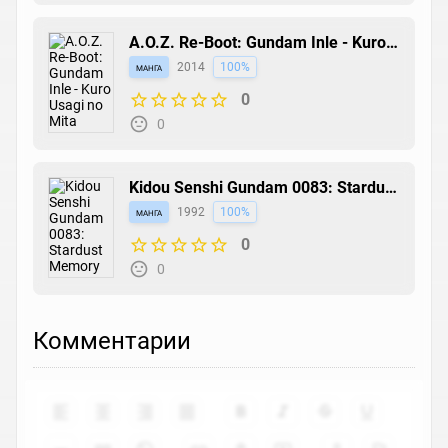
A.O.Z. Re-Boot: Gundam Inle - Kuro
Usagi no Mita Yume
манга
2014
100%
0
0
Kidou Senshi Gundam 0083: Stardust
Memory
манга
1992
100%
0
0
Комментарии