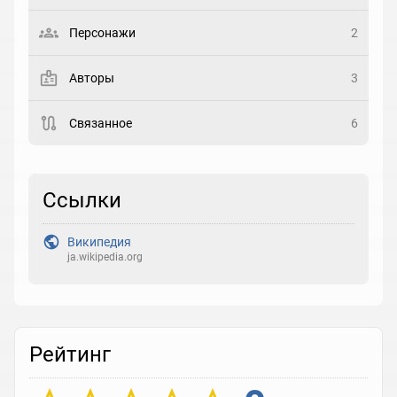
Выберите статус
Персонажи
2
Закладка
Авторы
3
Рейтинг
Связанное
6
Выберите рейтинг
Реакция
Ссылки
Выберите реакцию
Википедия
ja.wikipedia.org
Рейтинг