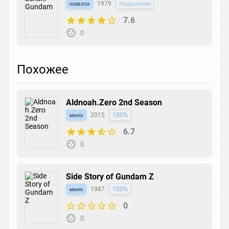
новелла
1979
предыстория
7.6
0
Похожее
Aldnoah.Zero 2nd Season
манга
2015
100%
6.7
0
Side Story of Gundam Z
манга
1987
100%
0
0