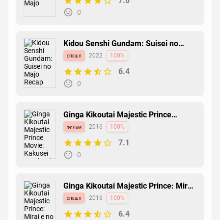
7.8
0
Kidou Senshi Gundam: Suisei no
Majo Recap
спешл
2022
100%
6.4
0
Ginga Kikoutai Majestic Prince
Movie: Kakusei no Idenshi
фильм
2016
100%
7.1
0
Ginga Kikoutai Majestic Prince: Mirai
e no Tsubasa
спешл
2016
100%
6.4