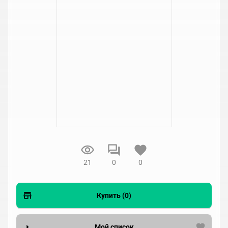
21
0
0
Купить (0)
Мой список