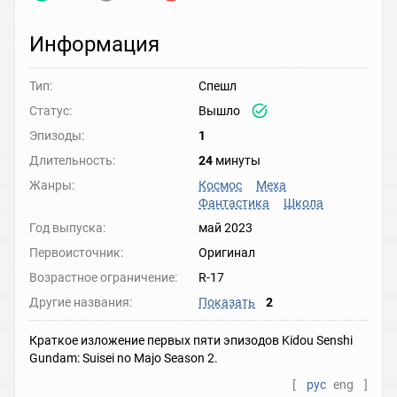
Информация
Тип:
Спешл
Статус:
Вышло
Эпизоды:
1
Длительность:
24
минуты
Жанры:
Космос
Меха
Фантастика
Школа
Год выпуска:
май 2023
Первоисточник:
Оригинал
Возрастное ограничение:
R-17
Другие названия:
Показать
2
Краткое изложение первых пяти эпизодов Kidou Senshi
Gundam: Suisei no Majo Season 2.
[
рус
eng
]