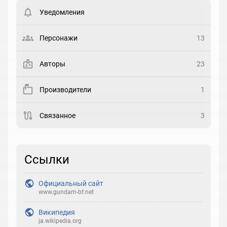
пользователи. Хотите
зарегистрироваться?
Уведомления
Статус
Выберите статус
Персонажи
13
Закладка
Авторы
23
Рейтинг
Производители
1
Выберите рейтинг
Связанное
3
Реакция
Выберите реакцию
Ссылки
Официальный сайт
www.gundam-bf.net
Википедия
ja.wikipedia.org