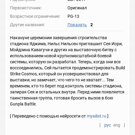
Первоисточник:
Оригинал
Возрастное ограничение:
PG-13
Другие названия:
Показать
2
Накануне церемонии завершения строительства
стадиона Яджима, Нильс Нильсен приглашает Сея Иори,
Мэйдзина Кавагучи и других на выставочную битву с
использованием новой крупномасштабной боевой
системы, которую он разработал. Теперь, когда они все
воссоединились, Сей пытается продемонстрировать Build
Strike Cosmos, который он усовершенствовал для
выставки, но замечает, что чего-то не хватает... Тем
временем, кто-то берет под контроль системы стадиона,
запирая Сея и остальных внутри. Перед ними появляется
таинственная группа, готовая бросить вызов в бою
Gunpla Battle.
[ Переведено с помощью нейросети от
myailist.ru
]
[
рус
eng
]