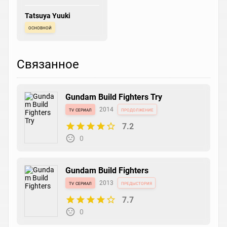
Tatsuya Yuuki
основной
Связанное
Gundam Build Fighters Try
tv сериал
2014
продолжение
7.2
0
Gundam Build Fighters
tv сериал
2013
предыстория
7.7
0