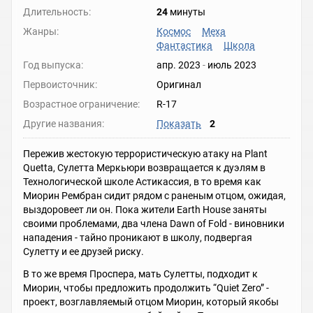
Длительность:
24
минуты
Жанры:
Космос
Меха
Фантастика
Школа
Год выпуска:
апр. 2023
-
июль 2023
Первоисточник:
Оригинал
Возрастное ограничение:
R-17
Другие названия:
Показать
2
Пережив жестокую террористическую атаку на Plant
Quetta, Сулетта Меркьюри возвращается к дуэлям в
Технологической школе Астикассия, в то время как
Миорин Рембран сидит рядом с раненым отцом, ожидая,
выздоровеет ли он. Пока жители Earth House заняты
своими проблемами, два члена Dawn of Fold - виновники
нападения - тайно проникают в школу, подвергая
Сулетту и ее друзей риску.
В то же время Проспера, мать Сулетты, подходит к
Миорин, чтобы предложить продолжить “Quiet Zero” -
проект, возглавляемый отцом Миорин, который якобы