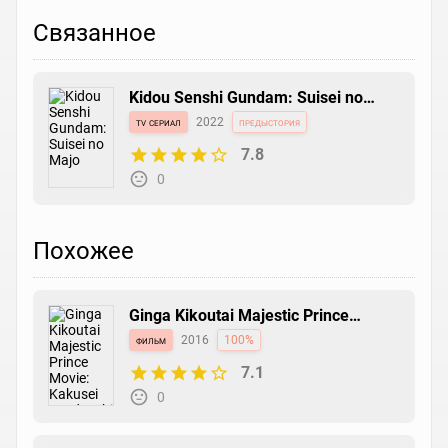
Связанное
Kidou Senshi Gundam: Suisei no
Majo
tv сериал
2022
предыстория
7.8
0
Похожее
Ginga Kikoutai Majestic Prince
Movie: Kakusei no Idenshi
фильм
2016
100%
7.1
0