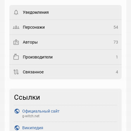
Вести список могут только зарегистрированные
пользователи. Хотите
зарегистрироваться?
Уведомления
Статус
Выберите статус
Персонажи
54
Закладка
Авторы
73
Рейтинг
Производители
1
Выберите рейтинг
Связанное
4
Реакция
Выберите реакцию
Ссылки
Официальный сайт
g-witch.net
Википедия