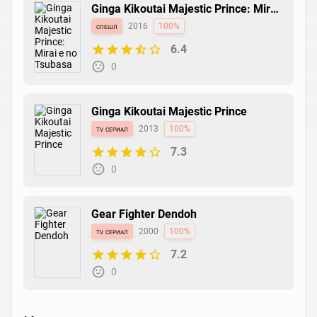
Ginga Kikoutai Majestic Prince: Mirai
e no Tsubasa
спешл
2016
100%
6.4
0
Ginga Kikoutai Majestic Prince
tv сериал
2013
100%
7.3
0
Gear Fighter Dendoh
tv сериал
2000
100%
7.2
0