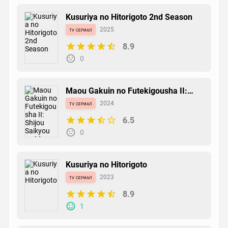
Kusuriya no Hitorigoto 2nd Season
tv сериал
2025
8.9
0
Maou Gakuin no Futekigousha II:
Shijou Saikyou no Maou no Shiso,
tv сериал
2024
Tensei shite Shison-tachi no Gakkou
e Kayou Part 2
6.5
0
Kusuriya no Hitorigoto
tv сериал
2023
8.9
1