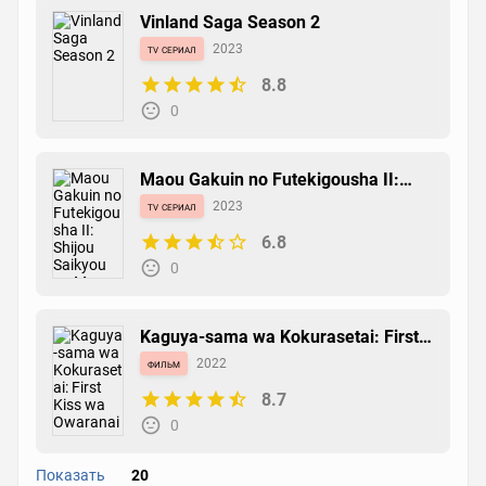
Vinland Saga Season 2
tv сериал
2023
8.8
0
Maou Gakuin no Futekigousha II:
Shijou Saikyou no Maou no Shiso,
tv сериал
2023
Tensei shite Shison-tachi no Gakkou
e Kayou
6.8
0
Kaguya-sama wa Kokurasetai: First
Kiss wa Owaranai
фильм
2022
8.7
0
Показать
20