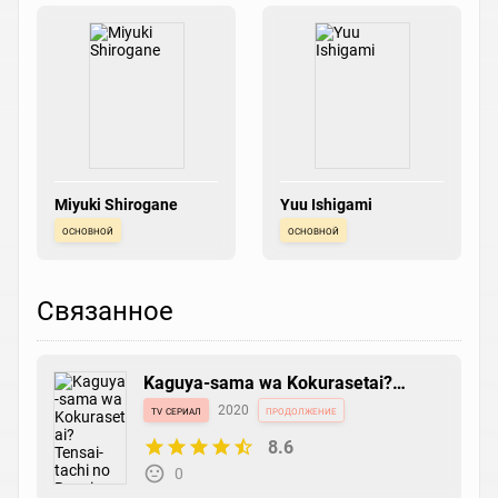
Miyuki Shirogane
Yuu Ishigami
основной
основной
Связанное
Kaguya-sama wa Kokurasetai?
Tensai-tachi no Renai Zunousen
tv сериал
2020
продолжение
8.6
0