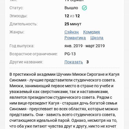
Статус:
Вышло
Эпизоды:
12
из
12
Длительность:
25
минут
Жанры:
Сэйнэн
Комедия
Романтика
Школа
Год выпуска:
янв. 2019
-
март 2019
Возрастное ограничение:
PG-13
Другие названия:
Показать
3
В престижной академии Шучиин Миюки Сирогане и Кагуя
Синомия - лучшие представители студенческого совета.
Миюки, занимающий первое место в стране по учебе и
уважаемый как сверстниками, так и наставниками,
является президентом студенческого совета. Рядом с
ним вице-президент Кагуя - старшая дочь богатой семьи
Синомия - преуспевает во всех областях, которые можно
представить. Они - зависть всего студенческого совета,
считающиеся идеальной парой. Однако, несмотря на то,
что оба уже питают чувства друг к другу, никто не хочет