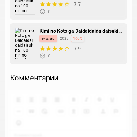
7.7
0
Kimi no Koto ga Daidaidaidaidaisuki
na 100-nin no Kanojo 2nd Season
tv сериал
2025
100%
7.9
0
Комментарии