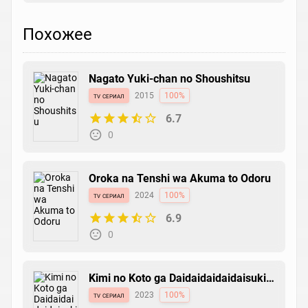
Похожее
Nagato Yuki-chan no Shoushitsu
tv сериал
2015
100%
6.7
0
Oroka na Tenshi wa Akuma to Odoru
tv сериал
2024
100%
6.9
0
Kimi no Koto ga Daidaidaidaidaisuki
na 100-nin no Kanojo
tv сериал
2023
100%