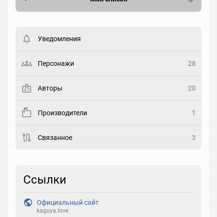
Вести список могут только зарегистрированные
пользователи. Хотите
зарегистрироваться?
Уведомления
Статус
Выберите статус
Персонажи
28
Закладка
Авторы
20
Рейтинг
Производители
1
Выберите рейтинг
Связанное
3
Реакция
Выберите реакцию
Ссылки
Официальный сайт
kaguya.love