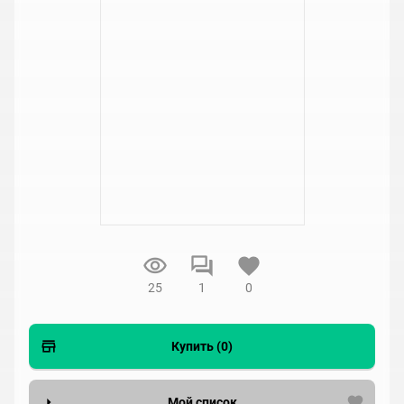
25
1
0
Купить (0)
Мой список