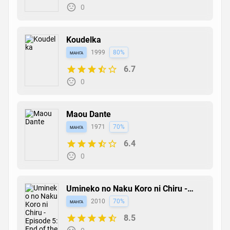
0
Koudelka
манга
1999
80%
6.7
0
Maou Dante
манга
1971
70%
6.4
0
Umineko no Naku Koro ni Chiru -
Episode 5: End of the Golden Witch
манга
2010
70%
8.5