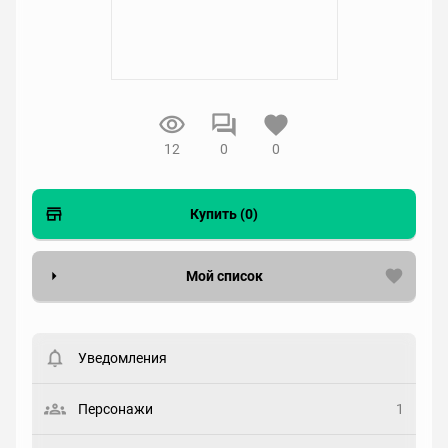
12
0
0
Купить (0)
Мой список
Вести список могут только зарегистрированные
пользователи. Хотите
зарегистрироваться?
Уведомления
Статус
Выберите статус
Персонажи
1
Закладка