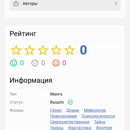
Авторы
2
Рейтинг
Выберите рейтинг
Рейтинг
Реакция
Выберите реакцию
0
0
0
0
Информация
Тип:
Манга
Статус:
Вышло
Жанры:
Сёнен
Драма
Мифология
Приключения
Психологическое
Сверхъестественное
Тайна
Ужасы
Фантастика
Фэнтези