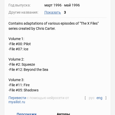
Год выпуска:
март 1996
-
май 1996
Другие названия:
Показать
3
Contains adaptations of various episodes of "The X Files"
series created by Chris Carter.
Volume 1:
-File #00: Pilot
-File #07: Ice
Volume 2:
-File #2: Squeeze
-File #12: Beyond the Sea
Volume 3:
-File #11: Fire
-File #05: Shadows
Перевести
с помощью нейросети от
[
рус
eng
]
myailist.ru
Персонажи
Авторы