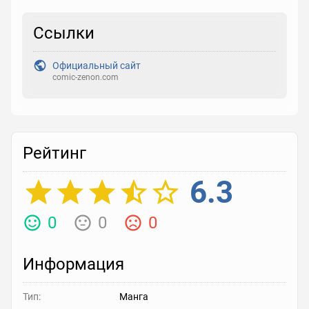
Ссылки
Рейтинг
Выберите рейтинг
Официальный сайт
comic-zenon.com
Реакция
Выберите реакцию
Рейтинг
6.3
0
0
0
Информация
Тип:
Манга