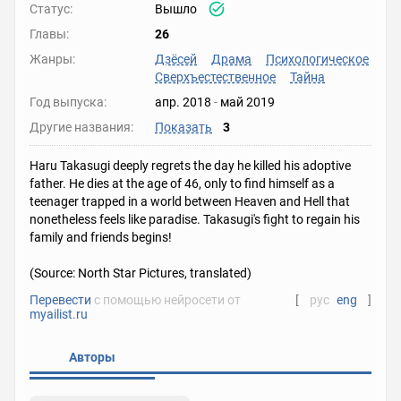
Статус:
Вышло
Главы:
26
Жанры:
Дзёсей
Драма
Психологическое
Сверхъестественное
Тайна
Год выпуска:
апр. 2018
-
май 2019
Другие названия:
Показать
3
Haru Takasugi deeply regrets the day he killed his adoptive
father. He dies at the age of 46, only to find himself as a
teenager trapped in a world between Heaven and Hell that
nonetheless feels like paradise. Takasugi's fight to regain his
family and friends begins!
(Source: North Star Pictures, translated)
Перевести
с помощью нейросети от
[
рус
eng
]
myailist.ru
Авторы