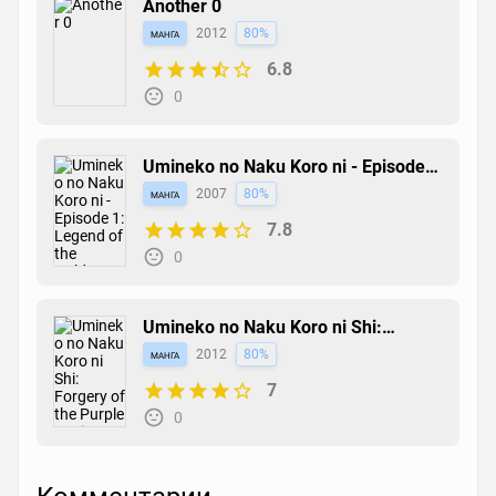
Another 0
манга
2012
80%
6.8
0
Umineko no Naku Koro ni - Episode
1: Legend of the Golden Witch
манга
2007
80%
7.8
0
Umineko no Naku Koro ni Shi:
Forgery of the Purple Logic
манга
2012
80%
7
0