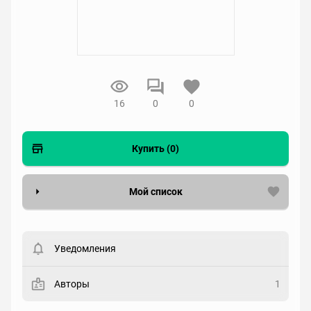
16
0
0
Купить (0)
Мой список
Вести список могут только зарегистрированные
пользователи. Хотите
зарегистрироваться?
Уведомления
Статус
Выберите статус
Авторы
1
Закладка