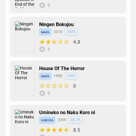
0
Ningen Bokujou
манга
2018
100%
4.8
0
House Of The Horror
манга
1998
100%
0
0
Umineko no Naku Koro ni
новелла
2009
85.7%
8.5