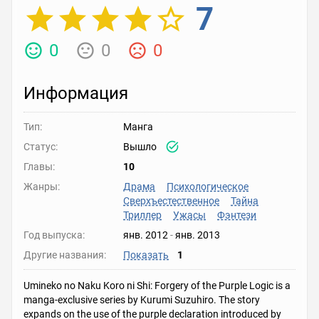
7
0
0
0
Информация
Тип:
Манга
Статус:
Вышло
Главы:
10
Жанры:
Драма
Психологическое
Сверхъестественное
Тайна
Триллер
Ужасы
Фэнтези
Год выпуска:
янв. 2012
-
янв. 2013
Другие названия:
Показать
1
Umineko no Naku Koro ni Shi: Forgery of the Purple Logic is a
manga-exclusive series by Kurumi Suzuhiro. The story
expands on the use of the purple declaration introduced by