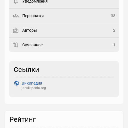
Уведомления
Статус
Выберите статус
Персонажи
38
Закладка
Авторы
2
Рейтинг
Связанное
1
Выберите рейтинг
Реакция
Ссылки
Выберите реакцию
Википедия
ja.wikipedia.org
Рейтинг