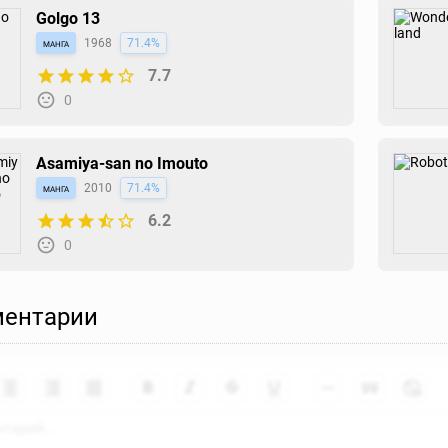
Golgo 13
манга
1968
71.4%
7.7
0
Asamiya-san no Imouto
манга
2010
71.4%
6.2
0
ентарии