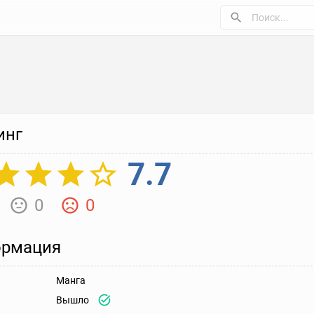
инг
7.7
0
0
рмация
Манга
Вышло