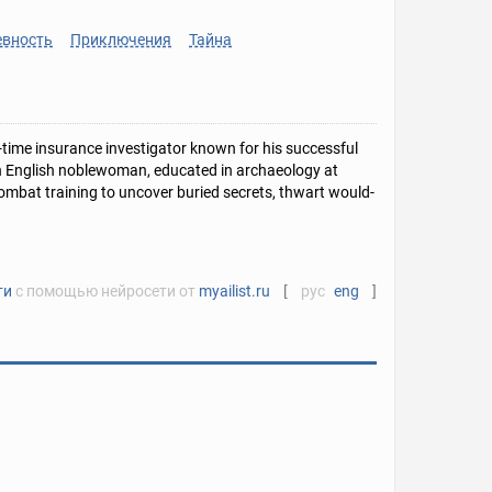
евность
Приключения
Тайна
time insurance investigator known for his successful
n English noblewoman, educated in archaeology at
mbat training to uncover buried secrets, thwart would-
ти
с помощью нейросети от
myailist.ru
[
рус
eng
]