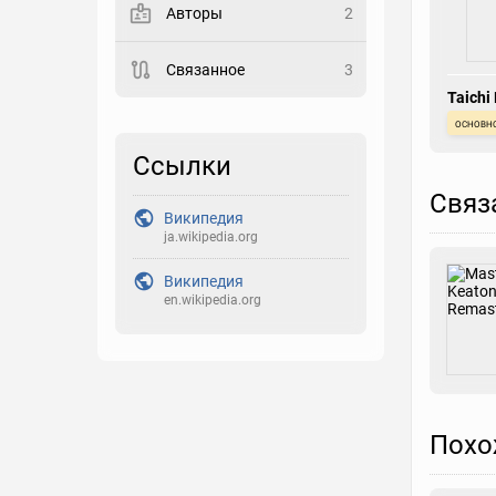
Авторы
2
Закладка
Связанное
3
Taichi
Рейтинг
основн
Выберите рейтинг
Ссылки
Реакция
Связ
Выберите реакцию
Википедия
ja.wikipedia.org
Википедия
en.wikipedia.org
Похо