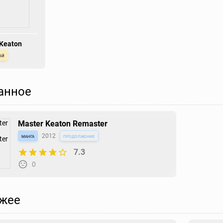
 Keaton
ой
анное
Master Keaton Remaster
манга
2012
продолжение
7.3
0
жее