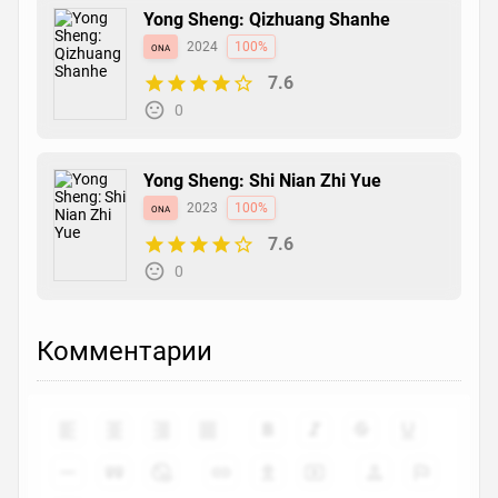
Yong Sheng: Qizhuang Shanhe
ona
2024
100%
7.6
0
Yong Sheng: Shi Nian Zhi Yue
ona
2023
100%
7.6
0
Комментарии