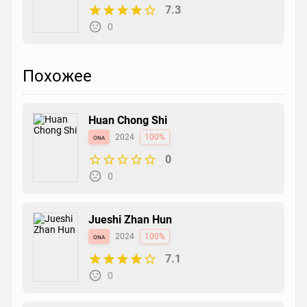
7.3
0
Похожее
Huan Chong Shi
ona
2024
100%
0
0
Jueshi Zhan Hun
ona
2024
100%
7.1
0