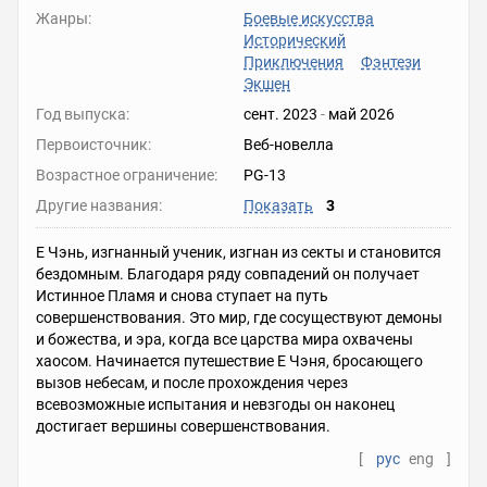
Жанры:
Боевые искусства
Исторический
Приключения
Фэнтези
Экшен
Год выпуска:
сент. 2023
-
май 2026
Первоисточник:
Веб-новелла
Возрастное ограничение:
PG-13
Другие названия:
Показать
3
Е Чэнь, изгнанный ученик, изгнан из секты и становится
бездомным. Благодаря ряду совпадений он получает
Истинное Пламя и снова ступает на путь
совершенствования. Это мир, где сосуществуют демоны
и божества, и эра, когда все царства мира охвачены
хаосом. Начинается путешествие Е Чэня, бросающего
вызов небесам, и после прохождения через
всевозможные испытания и невзгоды он наконец
достигает вершины совершенствования.
[
рус
eng
]