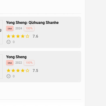
Yong Sheng: Qizhuang Shanhe
ona
2024
100%
7.6
0
Yong Sheng
ona
2022
100%
7.5
0