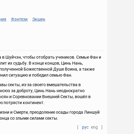
ния
Фэнтези
Экшен
а в Шуйчэн, чтобы отобрать учеников. Семьи Фан и
ит их судьбу. В конце концов, Цинь Нань,
полученной Божественной Душе Воина, а также
нил ситуацию и победил семью Фан.
авы секты, из-за своего вмешательства в
нсюэ за доброту, Цинь Нань неоднократно
нсян и Соревновании Внешней Секты, вошёл в
ю потрясти континент.
изни и Смерти, преодоление осады города Линшуй
онца со злыми силами секты.
[
рус
eng
]