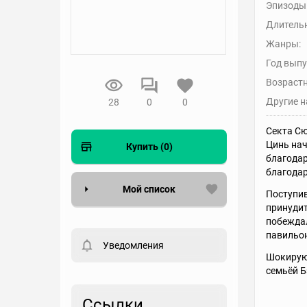
Эпизоды
Длительн
Жанры:
Год выпу
Возрастн
Другие н
28
0
0
Секта Сю
Цинь нач
Купить (0)
благодар
благодар
Мой список
Поступив
принудит
побеждал
Вести список могут только
зарегистрированные
павильон
пользователи. Хотите
Уведомления
зарегистрироваться?
Шокирующ
семьёй Б
Статус
Выберите статус
Ссылки