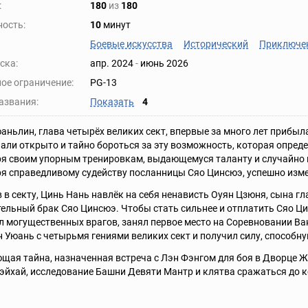
:
180
из
180
ость:
10
минут
Боевые искусства
Исторический
Приключе
ска:
апр. 2024
-
июнь 2026
ое ограничение:
PG-13
азвания:
Показать
4
аньлин, глава четырёх великих сект, впервые за много лет прибыл
али открыто и тайно бороться за эту возможность, которая определ
я своим упорным тренировкам, выдающемуся таланту и случайно 
я справедливому судейству посланницы Сяо Цинсюэ, успешно изме
 в секту, Цинь Нань навлёк на себя ненависть Оуян Цзюня, сына гл
ельный брак Сяо Цинсюэ. Чтобы стать сильнее и отплатить Сяо Ци
 могущественных врагов, занял первое место на Соревновании Ва
 Уюань с четырьмя гениями великих сект и получил силу, способну
ая тайна, назначенная встреча с Лэн Фэнгом для боя в Дворце Ж
эйхай, исследование Башни Девяти Мантр и клятва сражаться до к