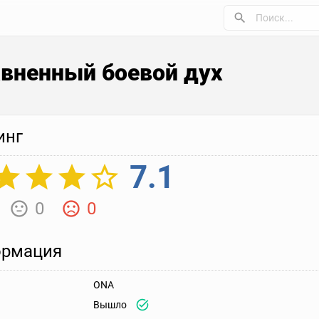
вненный боевой дух
инг
7.1
0
0
рмация
ONA
Вышло