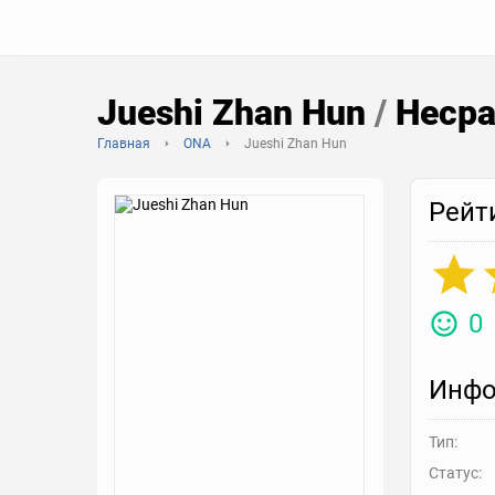
Jueshi Zhan Hun
/
Несра
Главная
ONA
Jueshi Zhan Hun
Рейт
0
Инфо
Тип:
Статус: