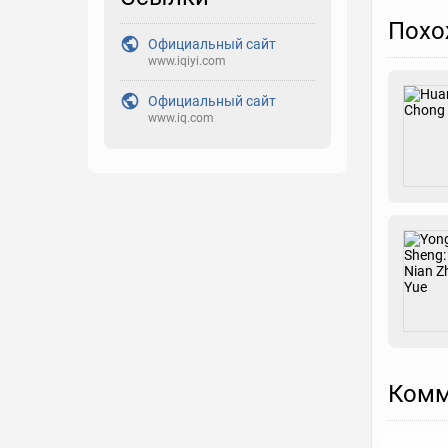
Закладка
Похо
Официальный сайт
www.iqiyi.com
Рейтинг
Официальный сайт
Выберите рейтинг
www.iq.com
Реакция
Выберите реакцию
Комм