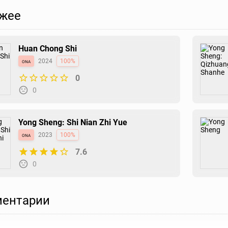
жее
Huan Chong Shi
ona
2024
100%
0
0
Yong Sheng: Shi Nian Zhi Yue
ona
2023
100%
7.6
0
ентарии