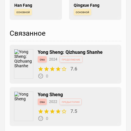
Han Fang
Qingxue Fang
основной
основной
Связанное
Yong Sheng: Qizhuang Shanhe
ona
2024
продолжение
7.6
0
Yong Sheng
ona
2022
предыстория
7.5
0