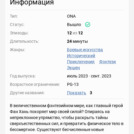
Информация
Тип:
ONA
Статус:
Вышло
Эпизоды:
12
из
12
Длительность:
24
минуты
Жанры:
Боевые искусства
Исторический
Приключения
Фэнтези
Экшен
Год выпуска:
июль 2023
-
сент. 2023
Возрастное ограничение:
PG-13
Другие названия:
Показать
3
В величественном фэнтезийном мире, как главный герой
Фан Хань покоряет мир своей силой? Опираясь на
непреклонное упрямство, чтобы раскрыть тайны
сверхъестественных сил, и превратить физическое тело в
бессмертное. Существуют бесчисленные новые